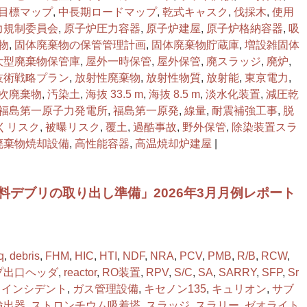
目標マップ
,
中長期ロードマップ
,
乾式キャスク
,
伐採木
,
使用
力規制委員会
,
原子炉圧力容器
,
原子炉建屋
,
原子炉格納容器
,
吸
物
,
固体廃棄物の保管管理計画
,
固体廃棄物貯蔵庫
,
増設雑固体
大型廃棄物保管庫
,
屋外一時保管
,
屋外保管
,
廃スラッジ
,
廃炉
,
技術戦略プラン
,
放射性廃棄物
,
放射性物質
,
放射能
,
東京電力
,
次廃棄物
,
汚染土
,
海抜 33.5 m
,
海抜 8.5 m
,
淡水化装置
,
減圧乾
福島第一原子力発電所
,
福島第一原発
,
線量
,
耐震補強工事
,
脱
くリスク
,
被曝リスク
,
覆土
,
過酷事故
,
野外保管
,
除染装置スラ
廃棄物焼却設備
,
高性能容器
,
高温焼却炉建屋
|
料デブリの取り出し準備」2026年3月月例レポート
q
,
debris
,
FHM
,
HIC
,
HTI
,
NDF
,
NRA
,
PCV
,
PMB
,
R/B
,
RCW
,
プ出口ヘッダ
,
reactor
,
RO装置
,
RPV
,
S/C
,
SA
,
SARRY
,
SFP
,
Sr
,
インシデント
,
ガス管理設備
,
キセノン135
,
キュリオン
,
サブ
検出器
,
ストロンチウム吸着塔
,
スラッジ
,
スラリー
,
ゼオライト