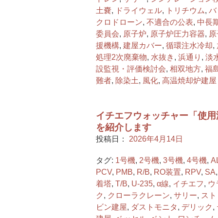
⼟嚢
,
ドライウェル
,
トリチウム
,
バ
クロドローン
,
不適合の公表
,
中長
委員会
,
原子炉
,
原子炉圧力容器
,
原
援機構
,
建屋カバー
,
循環注水冷却
,
処理2次廃棄物
,
水抜き
,
浜通り
,
淡
設監視・評価検討会
,
相双地方
,
福
難者
,
除染土
,
風化
,
高温焼却炉建屋
イチエフウォッチャー「使用
を紹介します
投稿日：
2026年4月14日
タグ:
1号機
,
2号機
,
3号機
,
4号機
,
A
PCV
,
PMB
,
R/B
,
RO装置
,
RPV
,
SA
着塔
,
T/B
,
U-235
,
α線
,
イチエフ
,
ウ
ク
,
クローラクレーン
,
サリー
,
スト
ビン建屋
,
ダストモニタ
,
デリック
,