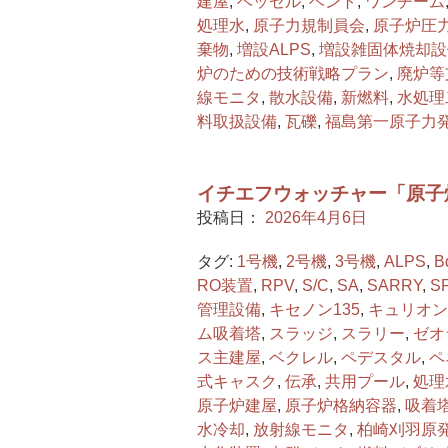
建屋
,
ベッセル
,
ベント
,
ワンチーム
処理水
,
原子力規制員会
,
原子炉圧
棄物
,
増設ALPS
,
増設雑固体焼却設
炉のための技術戦略プラン
,
廃炉等
線モニタ
,
散水設備
,
新燃料
,
水処理
料取扱設備
,
瓦礫
,
福島第一原子力
イチエフウォッチャー「原子
投稿日：
2026年4月6日
タグ:
1号機
,
2号機
,
3号機
,
ALPS
,
B
RO装置
,
RPV
,
S/C
,
SA
,
SARRY
,
S
管理設備
,
キセノン135
,
キュリオン
ム吸着塔
,
スラッジ
,
スラリー
,
ゼオ
ス主建屋
,
ベクレル
,
ペデスタル
,
ペ
式キャスク
,
伝承
,
共用プール
,
処理
原子炉建屋
,
原子炉格納容器
,
吸着
水冷却
,
放射線モニタ
,
柏崎刈羽原