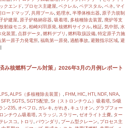
ックエンド
,
プロセス主建屋
,
ベクレル
,
ペデスタル
,
ペネ
,
マイ
期ロードマップ
,
共用プール
,
処理水
,
半導体検出器
,
原子力規制
子炉建屋
,
原子炉格納容器
,
吸着塔
,
多核種除去装置
,
廃炉等支
放射線モニタ
,
柏崎刈羽原発
,
核燃料サイクル
,
検証
,
気中部
,
水
水化装置
,
点群データ
,
燃料デブリ
,
燃料取扱設備
,
特定原子力施
島第一原子力発電所
,
福島第一原発
,
過酷事故
,
避難指示区域
,
避
|
済み核燃料プール対策」2026年3月の月例レポート
LPS
,
ALPS（多核種除去装置）
,
FHM
,
HIC
,
HTI
,
NDF
,
NRA
,
,
SFP
,
SGTS
,
SGTS配管
,
Sr（ストロンチウム）吸着塔
,
Sr吸
ラン235
,
オペフロ
,
ガレキ
,
がれき
,
キュリオン
,
グラブフォー
ロンチウム吸着塔
,
スラッジ
,
スラリー
,
ゼオライト⼟嚢
,
ター
テレスコ
,
トロリ
,
バウンダリ
,
ブーム型クレーン
,
プロセス主