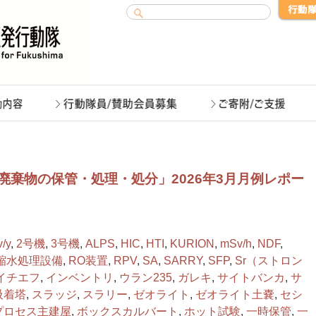
廃棄物の保管・処理・処分」2026年3月月例レポー
/y
,
2号機
,
3号機
,
ALPS
,
HIC
,
HTI
,
KURION
,
mSv/h
,
NDF
,
縮水処理設備
,
RO装置
,
RPV
,
SA
,
SARRY
,
SFP
,
Sr（ストロン
イチエフ
,
インベントリ
,
ウラン235
,
ガレキ
,
サイトバンカ
,
サ
吸着塔
,
スラッジ
,
スラリー
,
ゼオライト
,
ゼオライト土嚢
,
セシ
プロセス主建屋
,
ボックスカルバート
,
ホット試験
,
一時保管
,
一