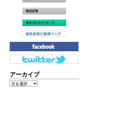
アーカイブ
ア
ー
カ
イ
ブ