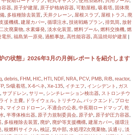
,
中長期ロードマップ
,
乾式キャスク
,
使用済燃料
,
共用プール
,
力容器
,
原子炉建屋
,
原子炉格納容器
,
可動屋根
,
吸着塔
,
固体廃
備
,
多核種除去装置
,
天井クレーン
,
屋根スラブ
,
屋根トラス
,
廃
支援機構
,
建屋カバー
,
循環注水
,
技術戦略プラン
,
排気筒
,
放射
二次廃棄物
,
水素爆発
,
淡水化装置
,
燃料プール
,
燃料交換機
,
燃
発電所
,
福島第一原発
,
過酷事故
,
高性能容器
,
高温焼却炉建屋
|
炉の状態」2026年3月の月例レポートを紹介します
q
,
debris
,
FHM
,
HIC
,
HTI
,
NDF
,
NRA
,
PCV
,
PMB
,
R/B
,
reactor
,
FP
,
Sr吸着塔
,
X-6ペネ
,
Xe-135
,
イチエフ
,
インシデント
,
ガス
,
サブドレン
,
サリー
,
シンチレーション検出器
,
ストロンチウ
ライト⼟嚢
,
ドライウェル
,
トリチウム
,
バックエンド
,
プロセ
ネ
,
マイクロドローン
,
不適合の公表
,
中長期ロードマップ
,
乾
水
,
半導体検出器
,
原子力規制委員会
,
原子炉
,
原子炉圧力容器
,
塔
,
多核種除去装置
,
廃炉
,
廃炉等支援機構
,
建屋カバー
,
循環注
発
,
核燃料サイクル
,
検証
,
気中部
,
水処理2次廃棄物
,
浜通り
,
淡