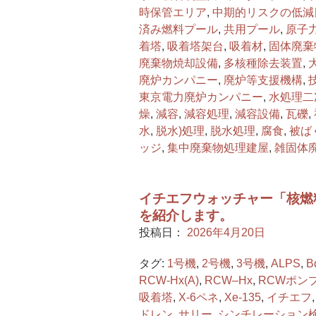
時保管エリア
,
中期的リスクの低減
済み燃料プール
,
共用プール
,
原子
着塔
,
吸着塔架台
,
吸着材
,
固体廃棄
廃棄物焼却設備
,
多核種除去装置
,
廃炉カンパニー
,
廃炉等支援機構
,
東京電力廃炉カンパニー
,
水処理二
燥
,
減容
,
減容処理
,
減容設備
,
瓦礫
,
水
,
脱水)処理
,
脱水処理
,
腐食
,
被ば
ッジ
,
集中廃棄物処理建屋
,
雑固体
イチエフウォッチャー「核燃
を紹介します。
投稿日：
2026年4月20日
タグ:
1号機
,
2号機
,
3号機
,
ALPS
,
B
RCW-Hx(A)
,
RCW–Hx
,
RCWポン
吸着塔
,
X-6ペネ
,
Xe-135
,
イチエフ
ドレン
,
サリー
,
シンチレーション