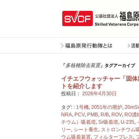
多核種除去装置
「
」タグアーカイブ
イチエフウォッチャー「固体
トを紹介します
投稿日：
2026年4月30日
タグ:
: 1号機
,
2051年の廃炉
,
20mSv
NRA
,
PCV
,
PMB
,
R/B
,
ROV
,
RO濃
チウム）吸着塔
,
Sr吸着塔
,
U-235
,
リー
,
シート養生
,
ストロンチウム
ウム吸着装置
,
フィルタープレス
,