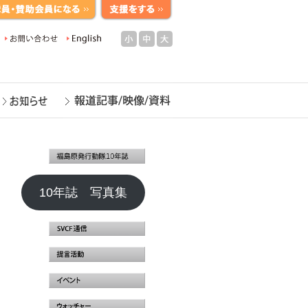
小
中
大
10年誌 写真集