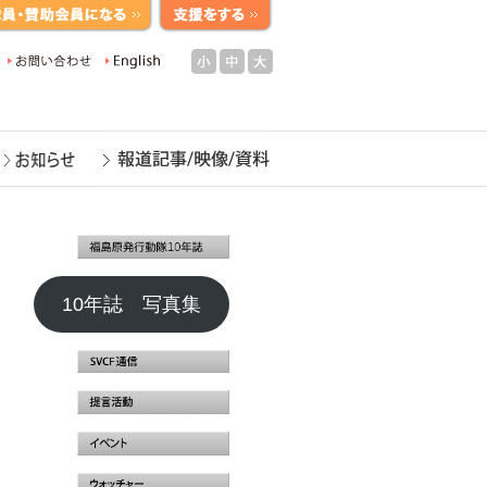
小
中
大
10年誌 写真集