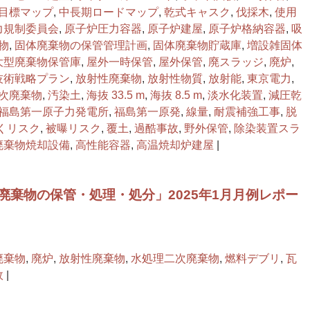
目標マップ
,
中長期ロードマップ
,
乾式キャスク
,
伐採木
,
使用
力規制委員会
,
原子炉圧力容器
,
原子炉建屋
,
原子炉格納容器
,
吸
物
,
固体廃棄物の保管管理計画
,
固体廃棄物貯蔵庫
,
増設雑固体
大型廃棄物保管庫
,
屋外一時保管
,
屋外保管
,
廃スラッジ
,
廃炉
,
技術戦略プラン
,
放射性廃棄物
,
放射性物質
,
放射能
,
東京電力
,
次廃棄物
,
汚染土
,
海抜 33.5 m
,
海抜 8.5 m
,
淡水化装置
,
減圧乾
福島第一原子力発電所
,
福島第一原発
,
線量
,
耐震補強工事
,
脱
くリスク
,
被曝リスク
,
覆土
,
過酷事故
,
野外保管
,
除染装置スラ
廃棄物焼却設備
,
高性能容器
,
高温焼却炉建屋
|
廃棄物の保管・処理・処分」2025年1月月例レポー
廃棄物
,
廃炉
,
放射性廃棄物
,
水処理二次廃棄物
,
燃料デブリ
,
瓦
故
|