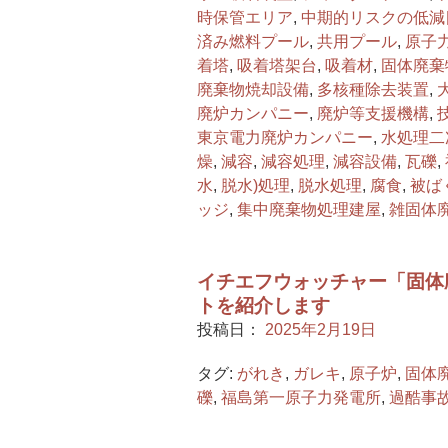
時保管エリア
,
中期的リスクの低減
済み燃料プール
,
共用プール
,
原子
着塔
,
吸着塔架台
,
吸着材
,
固体廃棄
廃棄物焼却設備
,
多核種除去装置
,
廃炉カンパニー
,
廃炉等支援機構
,
東京電力廃炉カンパニー
,
水処理二
燥
,
減容
,
減容処理
,
減容設備
,
瓦礫
,
水
,
脱水)処理
,
脱水処理
,
腐食
,
被ば
ッジ
,
集中廃棄物処理建屋
,
雑固体
イチエフウォッチャー「固体
トを紹介します
投稿日：
2025年2月19日
タグ:
がれき
,
ガレキ
,
原子炉
,
固体
礫
,
福島第一原子力発電所
,
過酷事