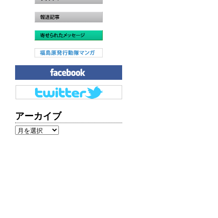
アーカイブ
ア
ー
カ
イ
ブ