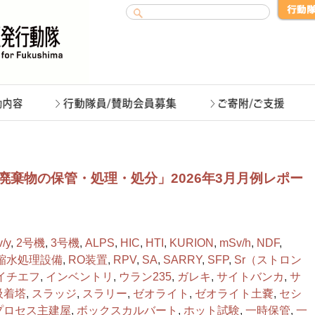
廃棄物の保管・処理・処分」2026年3月月例レポー
/y
,
2号機
,
3号機
,
ALPS
,
HIC
,
HTI
,
KURION
,
mSv/h
,
NDF
,
縮水処理設備
,
RO装置
,
RPV
,
SA
,
SARRY
,
SFP
,
Sr（ストロン
イチエフ
,
インベントリ
,
ウラン235
,
ガレキ
,
サイトバンカ
,
サ
吸着塔
,
スラッジ
,
スラリー
,
ゼオライト
,
ゼオライト土嚢
,
セシ
プロセス主建屋
,
ボックスカルバート
,
ホット試験
,
一時保管
,
一