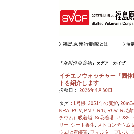
放射性廃棄物
「
」タグアーカイブ
イチエフウォッチャー「固体
トを紹介します
投稿日：
2026年4月30日
タグ:
: 1号機
,
2051年の廃炉
,
20mSv
NRA
,
PCV
,
PMB
,
R/B
,
ROV
,
RO濃
チウム）吸着塔
,
Sr吸着塔
,
U-235
,
リー
,
シート養生
,
ストロンチウム
ウム吸着装置
,
フィルタープレス
,