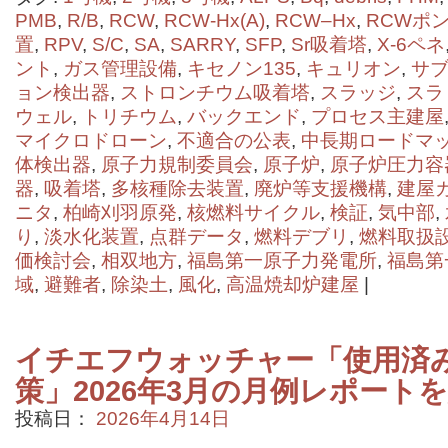
PMB
,
R/B
,
RCW
,
RCW-Hx(A)
,
RCW–Hx
,
RCWポ
置
,
RPV
,
S/C
,
SA
,
SARRY
,
SFP
,
Sr吸着塔
,
X-6ペネ
ント
,
ガス管理設備
,
キセノン135
,
キュリオン
,
サ
ョン検出器
,
ストロンチウム吸着塔
,
スラッジ
,
スラ
ウェル
,
トリチウム
,
バックエンド
,
プロセス主建屋
マイクロドローン
,
不適合の公表
,
中長期ロードマ
体検出器
,
原子力規制委員会
,
原子炉
,
原子炉圧力容
器
,
吸着塔
,
多核種除去装置
,
廃炉等支援機構
,
建屋
ニタ
,
柏崎刈羽原発
,
核燃料サイクル
,
検証
,
気中部
,
り
,
淡水化装置
,
点群データ
,
燃料デブリ
,
燃料取扱
価検討会
,
相双地方
,
福島第一原子力発電所
,
福島第
域
,
避難者
,
除染土
,
風化
,
高温焼却炉建屋
|
イチエフウォッチャー「使用済
策」2026年3月の月例レポート
投稿日：
2026年4月14日