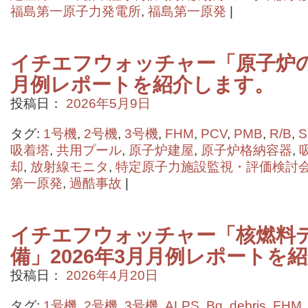
福島第一原子力発電所
,
福島第一原発
|
イチエフウォッチャー「原子炉の状
月例レポートを紹介します。
投稿日：
2026年5月9日
タグ:
1号機
,
2号機
,
3号機
,
FHM
,
PCV
,
PMB
,
R/B
,
S
吸着塔
,
共用プール
,
原子炉建屋
,
原子炉格納容器
,
却
,
放射線モニタ
,
特定原子力施設監視・評価検討
第一原発
,
過酷事故
|
イチエフウォッチャー「核燃料
備」2026年3月月例レポートを
投稿日：
2026年4月20日
タグ:
1号機
,
2号機
,
3号機
,
ALPS
,
Bq
,
debris
,
FHM