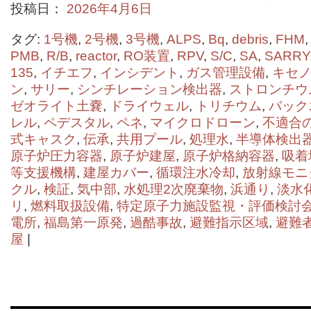
投稿日：
2026年4月6日
タグ:
1号機
,
2号機
,
3号機
,
ALPS
,
Bq
,
debris
,
FHM
PMB
,
R/B
,
reactor
,
RO装置
,
RPV
,
S/C
,
SA
,
SARRY
135
,
イチエフ
,
インシデント
,
ガス管理設備
,
キセノ
ン
,
サリー
,
シンチレーション検出器
,
ストロンチウ
ゼオライト⼟嚢
,
ドライウェル
,
トリチウム
,
バック
レル
,
ペデスタル
,
ペネ
,
マイクロドローン
,
不適合
式キャスク
,
伝承
,
共用プール
,
処理水
,
半導体検出
原子炉圧力容器
,
原子炉建屋
,
原子炉格納容器
,
吸着
等支援機構
,
建屋カバー
,
循環注水冷却
,
放射線モニ
クル
,
検証
,
気中部
,
水処理2次廃棄物
,
浜通り
,
淡水
リ
,
燃料取扱設備
,
特定原子力施設監視・評価検討
電所
,
福島第一原発
,
過酷事故
,
避難指示区域
,
避難
屋
|