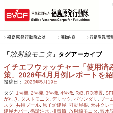
放射線モニタ
「
」タグアーカイブ
イチエフウォッチャー「使用済
策」2026年4月月例レポートを
投稿日：
2026年5月19日
タグ:
1号機
,
2号機
,
3号機
,
4号機
,
R/B
,
RO装置
,
SF
がれき
,
ダストモニタ
,
デリック
,
バウンダリ
,
ブー
スク
,
共用プール
,
原子炉建屋
,
可動屋根
,
天井クレ
建屋カバー
,
循環注水
,
排気筒
,
放射線モニタ
,
散水