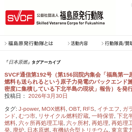
日本原燃
「
」タグアーカイブ
SVCF通信第192号（第156回院内集会「福島第
燃料も送られるという原子力発電のバックエンド
密度に集積している下北半島の現状」報告）を発
投稿日：
2026年3月30日
タグ:
J-power
,
MOX燃料
,
OBT
,
RFS
,
イチエフ
,
ガ
ンド
,
むつ市
,
リサイクル燃料貯蔵
,
一時保管
,
下北
燃料
,
六ヶ所再処理工場
,
六ヶ所村
,
再処理
,
再処理
発
,
廃炉
,
日本原燃
,
有機結合型トリチウム
,
東京電