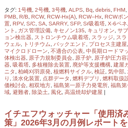
タグ:
1号機
,
2号機
,
3号機
,
ALPS
,
Bq
,
debris
,
FHM
PMB
,
R/B
,
RCW
,
RCW-Hx(A)
,
RCW–Hx
,
RCWポ
置
,
RPV
,
S/C
,
SA
,
SARRY
,
SFP
,
Sr吸着塔
,
X-6ペネ
ント
,
ガス管理設備
,
キセノン135
,
キュリオン
,
サ
ョン検出器
,
ストロンチウム吸着塔
,
スラッジ
,
スラ
ウェル
,
トリチウム
,
バックエンド
,
プロセス主建屋
マイクロドローン
,
不適合の公表
,
中長期ロードマ
体検出器
,
原子力規制委員会
,
原子炉
,
原子炉圧力容
器
,
吸着塔
,
多核種除去装置
,
廃炉等支援機構
,
建屋
ニタ
,
柏崎刈羽原発
,
核燃料サイクル
,
検証
,
気中部
,
り
,
淡水化装置
,
点群データ
,
燃料デブリ
,
燃料取扱
価検討会
,
相双地方
,
福島第一原子力発電所
,
福島第
域
,
避難者
,
除染土
,
風化
,
高温焼却炉建屋
|
イチエフウォッチャー「使用済
策」2026年3月の月例レポート