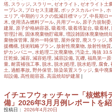
塔
,
スラッジ
,
スラリー
,
ゼオライト
,
ゼオライト土
ープレス
,
プロセス主建屋
,
ボックスカルバート
,
ホ
エリア
,
中期的リスクの低減目標マップ
,
中長期ロ
木
,
使用済み燃料プール
,
共用プール
,
原子力規制委
建屋
,
原子炉格納容器
,
吸着塔
,
吸着塔架台
,
吸着材
,
管理計画
,
固体廃棄物貯蔵庫
,
増設雑固体廃棄物焼
棄物保管庫
,
屋外一時保管
,
屋外保管
,
廃スラッジ
,
援機構
,
技術戦略プラン
,
放射性廃棄物
,
放射性物質
炉カンパニー
,
水処理二次廃棄物
,
汚染土
,
海抜 33.5
圧乾燥
,
減容
,
減容処理
,
減容設備
,
瓦礫
,
福島第一原
量
,
耐震補強工事
,
脱水
,
脱水)処理
,
脱水処理
,
腐食
,
土
,
過酷事故
,
野外保管
,
除染装置スラッジ
,
集中廃
却設備
,
高性能容器
,
高温焼却炉建屋
|
イチエフウォッチャー「核燃料
備」2026年3月月例レポートを
投稿日：
2026年4月20日