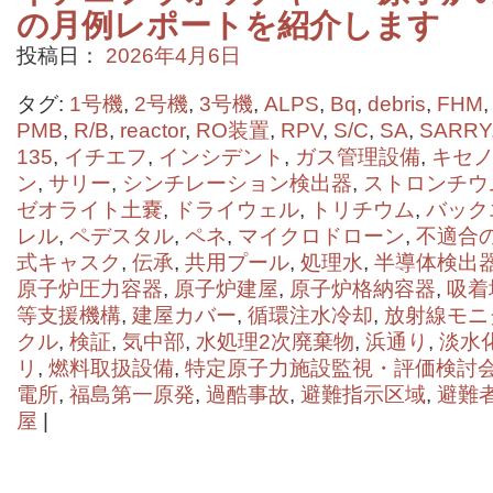
の月例レポートを紹介します
投稿日：
2026年4月6日
タグ:
1号機
,
2号機
,
3号機
,
ALPS
,
Bq
,
debris
,
FHM
PMB
,
R/B
,
reactor
,
RO装置
,
RPV
,
S/C
,
SA
,
SARRY
135
,
イチエフ
,
インシデント
,
ガス管理設備
,
キセノ
ン
,
サリー
,
シンチレーション検出器
,
ストロンチウ
ゼオライト⼟嚢
,
ドライウェル
,
トリチウム
,
バック
レル
,
ペデスタル
,
ペネ
,
マイクロドローン
,
不適合
式キャスク
,
伝承
,
共用プール
,
処理水
,
半導体検出
原子炉圧力容器
,
原子炉建屋
,
原子炉格納容器
,
吸着
等支援機構
,
建屋カバー
,
循環注水冷却
,
放射線モニ
クル
,
検証
,
気中部
,
水処理2次廃棄物
,
浜通り
,
淡水
リ
,
燃料取扱設備
,
特定原子力施設監視・評価検討
電所
,
福島第一原発
,
過酷事故
,
避難指示区域
,
避難
屋
|