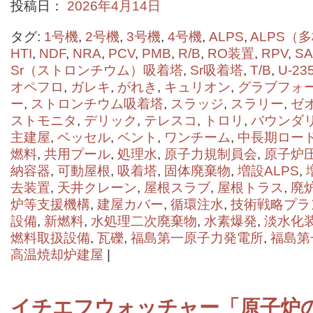
投稿日：
2026年4月14日
タグ:
1号機
,
2号機
,
3号機
,
4号機
,
ALPS
,
ALPS（
HTI
,
NDF
,
NRA
,
PCV
,
PMB
,
R/B
,
RO装置
,
RPV
,
SA
Sr（ストロンチウム）吸着塔
,
Sr吸着塔
,
T/B
,
U-23
オペフロ
,
ガレキ
,
がれき
,
キュリオン
,
グラブフォ
ー
,
ストロンチウム吸着塔
,
スラッジ
,
スラリー
,
ゼ
ストモニタ
,
デリック
,
テレスコ
,
トロリ
,
バウンダ
主建屋
,
ベッセル
,
ベント
,
ワンチーム
,
中長期ロー
燃料
,
共用プール
,
処理水
,
原子力規制員会
,
原子炉
納容器
,
可動屋根
,
吸着塔
,
固体廃棄物
,
増設ALPS
,
去装置
,
天井クレーン
,
屋根スラブ
,
屋根トラス
,
廃
炉等支援機構
,
建屋カバー
,
循環注水
,
技術戦略プラ
設備
,
新燃料
,
水処理二次廃棄物
,
水素爆発
,
淡水化
燃料取扱設備
,
瓦礫
,
福島第一原子力発電所
,
福島第
高温焼却炉建屋
|
イチエフウォッチャー「原子炉の状