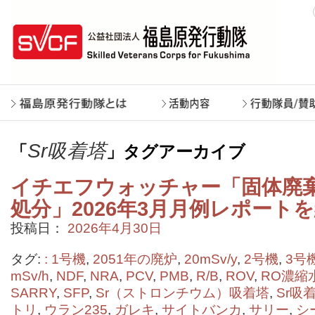
Sr吸着塔
「
」タグアーカイブ
イチエフウォッチャー「固体廃
処分」2026年3月月例レポート
投稿日：
2026年4月30日
タグ:
: 1号機
,
2051年の廃炉
,
20mSv/y
,
2号機
,
3号
mSv/h
,
NDF
,
NRA
,
PCV
,
PMB
,
R/B
,
ROV
,
RO濃縮
SARRY
,
SFP
,
Sr（ストロンチウム）吸着塔
,
Sr吸
トリ
,
ウラン235
,
ガレキ
,
サイトバンカ
,
サリー
,
シ