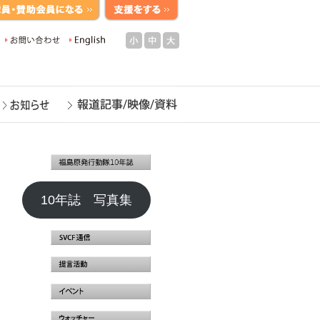
小
中
大
10年誌 写真集