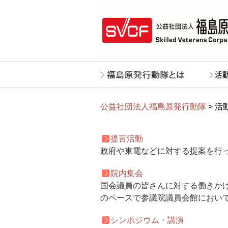
公益社団法人福島原発行動隊
> 活
提言活動
政府や東電などに対する提案を行
院内集会
国会議員の皆さんに対する働きか
のペースで参議院議員会館におい
シンポジウム・講演