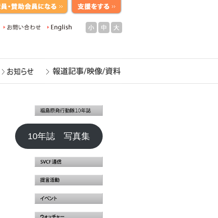
小
中
大
10年誌 写真集