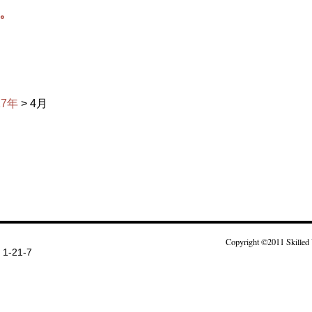
す。
17年
> 4月
Copyright ©2011 Skilled 
-21-7