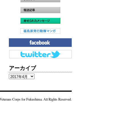
アーカイブ
ア
ー
カ
イ
Veterans Corps for Fukushima. All Rights Reserved.
ブ