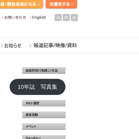
小
中
大
10年誌 写真集