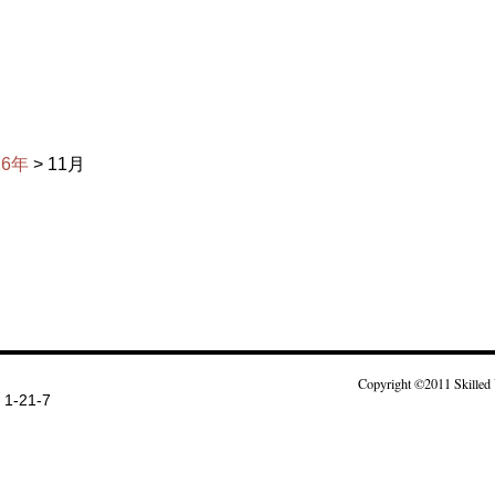
16年
> 11月
Copyright ©2011 Skilled 
-21-7