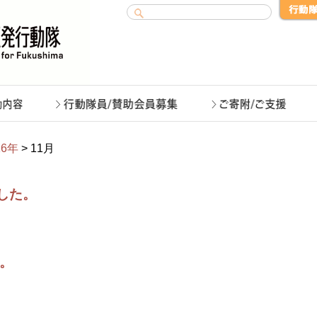
16年
> 11月
ました。
す。