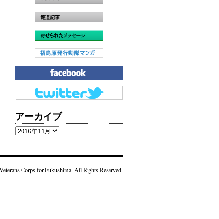
アーカイブ
ア
ー
カ
イ
Veterans Corps for Fukushima. All Rights Reserved.
ブ