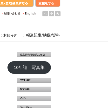
小
中
大
10年誌 写真集