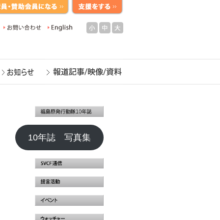
小
中
大
10年誌 写真集