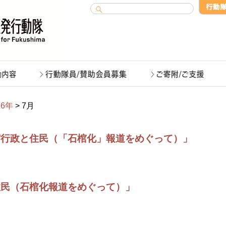
16年
> 7月
/行政と住民（「石棺化」報道をめぐって）」
住民（石棺化報道をめぐって）」