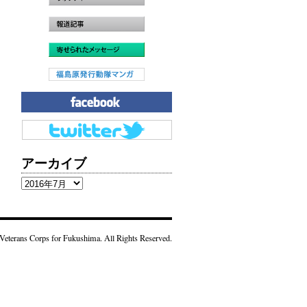
アーカイブ
ア
ー
カ
イ
Veterans Corps for Fukushima. All Rights Reserved.
ブ