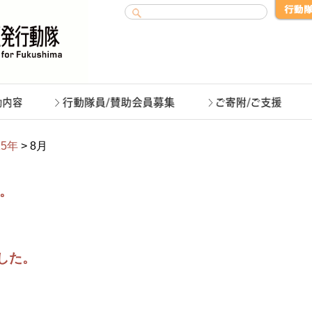
15年
> 8月
す。
ました。