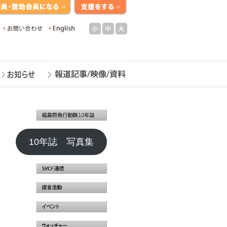
小
中
大
10年誌 写真集