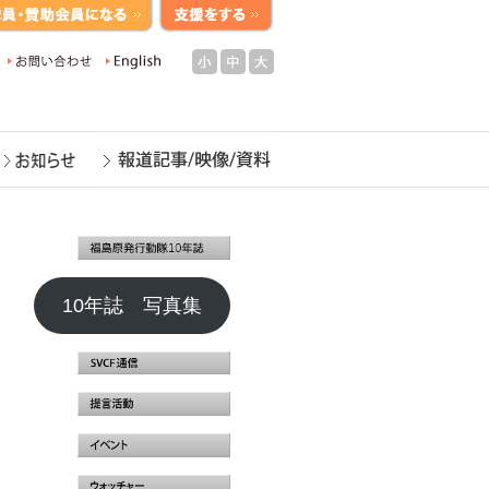
小
中
大
10年誌 写真集