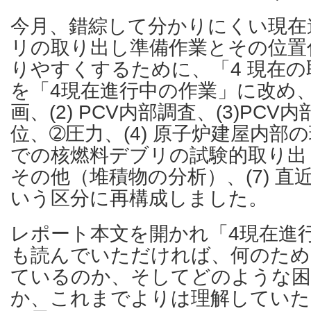
今月、錯綜して分かりにくい現在
リの取り出し準備作業とその位置
りやすくするために、「4 現在
を「4現在進行中の作業」に改め、そ
画、(2) PCV内部調査、(3)PC
位、➁圧力、(4) 原子炉建屋内部の
での核燃料デブリの試験的取り出し
その他（堆積物の分析）、(7) 
いう区分に再構成しました。
レポート本文を開かれ「4現在進
も読んでいただければ、何のため
ているのか、そしてどのような困
か、これまでよりは理解してい