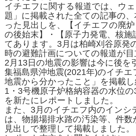
イチエフに関する報道では、ウェ
題」に掲載された全ての記事の、
った見出しを、【イチエフの廃炉
の後始末】・【原子力発電、核施
てあります。3月は柏崎刈谷原発
時の避難計画についての報道が目
2月13日の地震の影響は今に後を
集福島県沖地震(2021年)のイチ
地震から分かったこと」を掲載し
1・3号機原子炉格納容器の水位の
を新たにレポートしました。
また、3月のイチエフ内のインシ
は、物揚場排水路の汚染等、件数
見出しで整理して掲載しました。