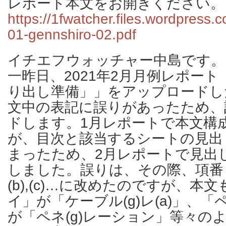
レポート本文をお開きください。
https://1fwatcher.files.wordpress
01-gennshiro-02.pdf
イチエフウォッチャー中島です。
一昨日、2021年2月月例レポー
り出し準備」」をアップロードし
文中の表記に誤りがあったため、
ドします。1月レポートで本文構
が、目次と該当するシートの見出
まったため、2月レポートで見出
しました。誤りは、その際、項番ァ
(b),(c)…に改めたのですが、本
イ」が「ケーブル(g)レ(a)」、
が「ペネ(g)レーション」等々の