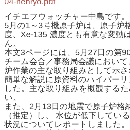
04-nenryo.pdf
イチエフウォッチャー中島です。
5月の1～3号機原子炉は、原子炉
度、Xe-135 濃度とも有意な変
ん。
本文3ページには、5月27日の第
チーム会合／事務局会議において
炉作業の主な取り組みとして示さ
簡単な解説に原資料のハイパーリ
した。主な取り組みを概観するた
い。
また、2月13日の地震で原子炉格
（推定）し、 水位が低下している
状況についてレポートしました。