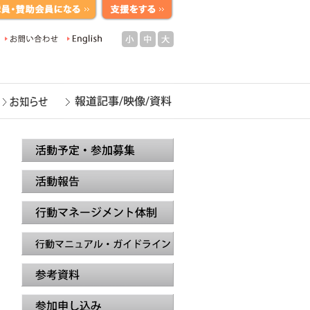
小
中
大