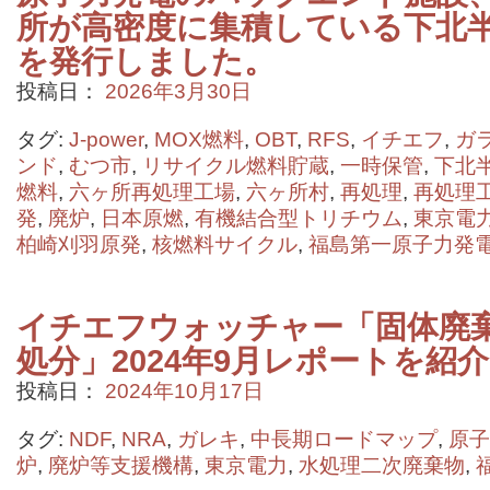
所が高密度に集積している下北
を発行しました。
投稿日：
2026年3月30日
タグ:
J-power
,
MOX燃料
,
OBT
,
RFS
,
イチエフ
,
ガ
ンド
,
むつ市
,
リサイクル燃料貯蔵
,
一時保管
,
下北
燃料
,
六ヶ所再処理工場
,
六ヶ所村
,
再処理
,
再処理
発
,
廃炉
,
日本原燃
,
有機結合型トリチウム
,
東京電
柏崎刈羽原発
,
核燃料サイクル
,
福島第一原子力発
イチエフウォッチャー「固体廃
処分」2024年9月レポートを紹
投稿日：
2024年10月17日
タグ:
NDF
,
NRA
,
ガレキ
,
中長期ロードマップ
,
原子
炉
,
廃炉等支援機構
,
東京電力
,
水処理二次廃棄物
,