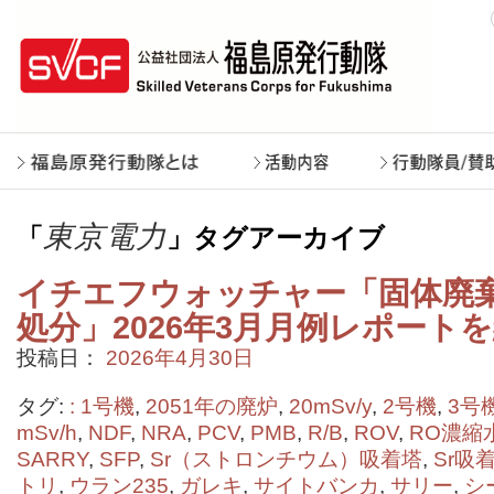
東京電力
「
」タグアーカイブ
イチエフウォッチャー「固体廃
処分」2026年3月月例レポート
投稿日：
2026年4月30日
タグ:
: 1号機
,
2051年の廃炉
,
20mSv/y
,
2号機
,
3号
mSv/h
,
NDF
,
NRA
,
PCV
,
PMB
,
R/B
,
ROV
,
RO濃縮
SARRY
,
SFP
,
Sr（ストロンチウム）吸着塔
,
Sr吸
トリ
,
ウラン235
,
ガレキ
,
サイトバンカ
,
サリー
,
シ