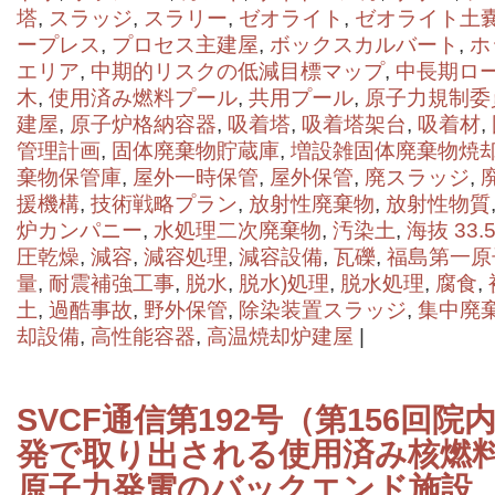
塔
,
スラッジ
,
スラリー
,
ゼオライト
,
ゼオライト土
ープレス
,
プロセス主建屋
,
ボックスカルバート
,
ホ
エリア
,
中期的リスクの低減目標マップ
,
中長期ロ
木
,
使用済み燃料プール
,
共用プール
,
原子力規制委
建屋
,
原子炉格納容器
,
吸着塔
,
吸着塔架台
,
吸着材
,
管理計画
,
固体廃棄物貯蔵庫
,
増設雑固体廃棄物焼
棄物保管庫
,
屋外一時保管
,
屋外保管
,
廃スラッジ
,
援機構
,
技術戦略プラン
,
放射性廃棄物
,
放射性物質
炉カンパニー
,
水処理二次廃棄物
,
汚染土
,
海抜 33.5
圧乾燥
,
減容
,
減容処理
,
減容設備
,
瓦礫
,
福島第一原
量
,
耐震補強工事
,
脱水
,
脱水)処理
,
脱水処理
,
腐食
,
土
,
過酷事故
,
野外保管
,
除染装置スラッジ
,
集中廃
却設備
,
高性能容器
,
高温焼却炉建屋
|
SVCF通信第192号（第156回
発で取り出される使用済み核燃
原子力発電のバックエンド施設