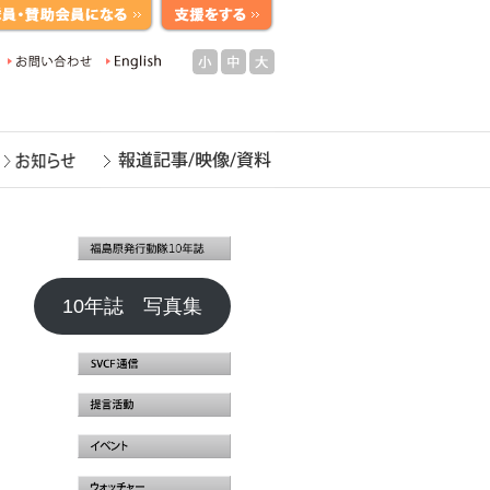
小
中
大
10年誌 写真集