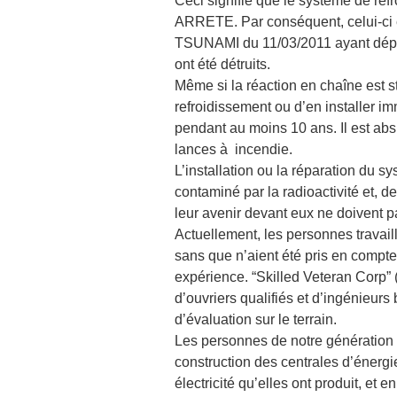
Ceci signifie que le système de 
ARRETE. Par conséquent, celui-ci e
TSUNAMI du 11/03/2011 ayant dépas
ont été détruits.
Même si la réaction en chaîne est st
refroidissement ou d’en installer i
pendant au moins 10 ans. Il est absu
lances à incendie.
L’installation ou la réparation du s
contaminé par la radioactivité et, d
leur avenir devant eux ne doivent pa
Actuellement, les personnes travaill
sans que n’aient été pris en compte
expérience. “Skilled Veteran Corp” 
d’ouvriers qualifiés et d’ingénieurs
d’évaluation sur le terrain.
Les personnes de notre génération
construction des centrales d’énergi
électricité qu’elles ont produit, et e