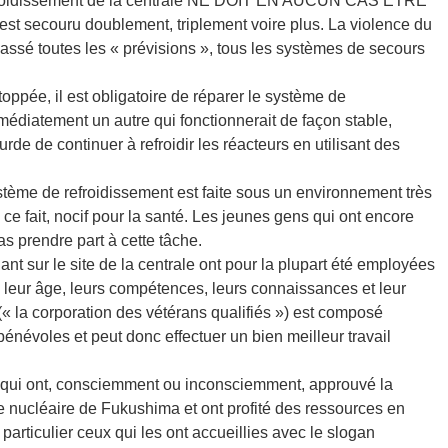
refroidissement de la centrale NE DOIT EN AUCUN CAS ETRE
st secouru doublement, triplement voire plus. La violence du
sé toutes les « prévisions », tous les systèmes de secours
oppée, il est obligatoire de réparer le système de
mmédiatement un autre qui fonctionnerait de façon stable,
rde de continuer à refroidir les réacteurs en utilisant des
ystème de refroidissement est faite sous un environnement très
e ce fait, nocif pour la santé. Les jeunes gens qui ont encore
s prendre part à cette tâche.
ant sur le site de la centrale ont pour la plupart été employées
 leur âge, leurs compétences, leurs connaissances et leur
(« la corporation des vétérans qualifiés ») est composé
 bénévoles et peut donc effectuer un bien meilleur travail
 qui ont, consciemment ou inconsciemment, approuvé la
e nucléaire de Fukushima et ont profité des ressources en
n particulier ceux qui les ont accueillies avec le slogan