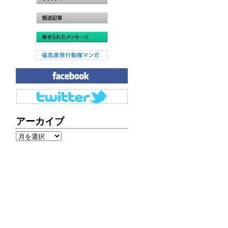
アーカイブ
ア
ー
カ
イ
ブ