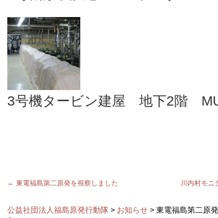
3号機タービン建屋 地下2階 M
←
東電福島第二原発を視察しました
川内村モニタ
公益社団法人福島原発行動隊
>
お知らせ
> 東電福島第二原