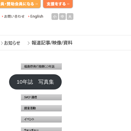
小
中
大
10年誌 写真集