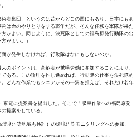
い。
技術者集団」というのは昔からどこの国にもあり、日本にもあ
役割は命のやりとりをする戦争だが、そんな任務を軍隊が果た
い方がよい。同じように、決死隊としての福島原発行動隊の出
い方がよい。）
局面が発生しなければ、行動隊はなにもしないのか。
最大のポイントは、高齢者が被曝労働に参加することにより、
理である。この論理を推し進めれば、行動隊の仕事を決死隊的
い。どんな作業でもシニアがその一翼を担えば、それだけ若年
政府・東電に提案書を提出した。そこで「収束作業への福島原発
つの提案をしている。
高濃度汚染地域も検討）の環境汚染モニタリングへの参加。