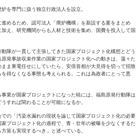
廃炉を専門に扱う独立行政法人を設立。
に進めるため、認可法人「廃炉機構」を新設する案をまとめ
に加え、研究機関からも人材と技術を集め、国費を投入して国
行動隊が一貫して主張してきた国家プロジェクト化構想とどう
島原発事故収束作業の国家プロジェクト化への動きは、蕩々た
のまま東電任せにしていたら、安倍首相が大見得を切って招致
るを得なくなる事態も考えられる。これは為政者にとって悪
る事業が国家プロジェクトになった暁には、福島原発行動隊は
どうすれば関わることが可能になるか。
会での「汚染水漏れの現状を論じて国家プロジェクト化の必要
国家プロジェクト化の過程で、青・壮年の被曝を少なくするた
る方策も実現するべき」と述べている。