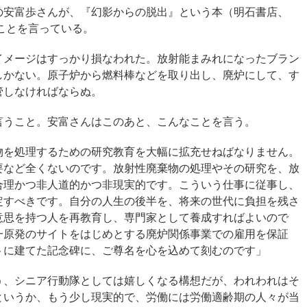
の安富歩さんが、『幻影からの脱出』という本（明石書店、
いことを言っている。
イメージはすっかり損なわれた。放射能まみれになったブラン
しかない。原子炉から燃料棒などを取り出し、廃炉にして、す
管しなければならぬ。
言うこと。安富さんはこのあと、こんなことを言う。
物を処理するための研究教育を大幅に拡充せねばなりません。
要など全くないのです。放射性廃棄物の処理やその研究を、放
合理かつ非人道的かつ非現実的です。こういう仕事に従事し、
定すべきです。自分の人生の後半を、将来の世代に負担を残さ
意思を持つ人を再教育し、専門家として養成すればよいので
一原発のサイトをはじめとする廃炉関係事業での雇用を保証
トに建てた記念碑に、ご尊名を心を込めて刻むのです」
う、シニア行動隊としては嬉しくなる構想だが、われわれはそ
というか、もう少し現実的で、労働には労働適齢期の人々が当