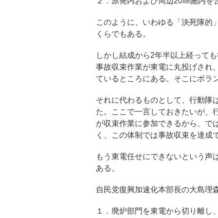
２．原発内および周辺20㎞圏内を
このように、いわゆる「決死隊的
くらでもある。
しかし結成から2年半以上経って
事故収束作業が東電に丸投げされ
ているところにある。そこにボラ
それに代わるものとして、行動隊
た。ここで一言しておきたいが、
が収束作業に参加できるから、で
く、この体制では事故収束を達成
もう東電任せにできないという声
ある。
自民党復興加速化本部長の大島理
１．廃炉部門を東電から切り離し