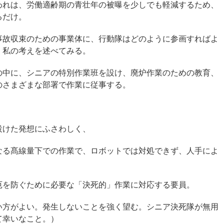
われは、労働適齢期の青壮年の被曝を少しでも軽減するため、
るだけ。
事故収束のための事業体に、行動隊はどのように参画すればよ
、私の考えを述べてみる。
の中に、シニアの特別作業班を設け、廃炉作業のための教育、
のさまざまな部署で作業に従事する。
。
設けた発想にふさわしく、
なる髙線量下での作業で、ロボットでは対処できず、人手によ
厄を防ぐために必要な「決死的」作業に対応する要員。
い方がよい。発生しないことを強く望む。シニア決死隊が無用
て幸いなこと。）