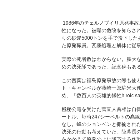
1986年のチェルノブイリ原発事
牲になった。被曝の危険を知らさ
りの砂嚢5000トンを手で投下し
た原発職員。瓦礫処理と解体に従
実際の死者数はわからない。膨大な
めの決死隊であった。記念碑もあ
この言葉は福島原発事故の際も使わ
ト・キャンベルが藤崎一郎駐米大
め、「数百人の英雄的犠牲hiroic s
極秘公電を受けた菅直人首相は自衛
ートル、毎時247シーベルトの髙
なし。蝉のションベンと揶揄され
決死の行動も考えていた。陸幕長
をかかえて原発の上に降下する作