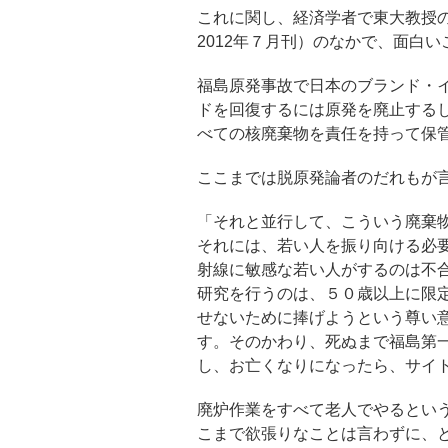
これに関し、経済学者で東大教授
2012年７月刊）のなかで、面白
福島原発事故で日本のブランド・
ドを回復するには原発を廃止する
べての核廃棄物を責任を持って保
ここまでは脱原発論者のだれもが
「それと並行して、こういう廃棄
それには、若い人を振り向ける必
射線に敏感な若い人がするのは不
研究を行うのは、５０歳以上に限
せないために捧げようという尊い
す。そのかわり、死ぬまで福島第
し、お亡くなりになったら、サイ
廃炉作業をすべて老人でやるとい
こまで欲張りなことは言わずに、