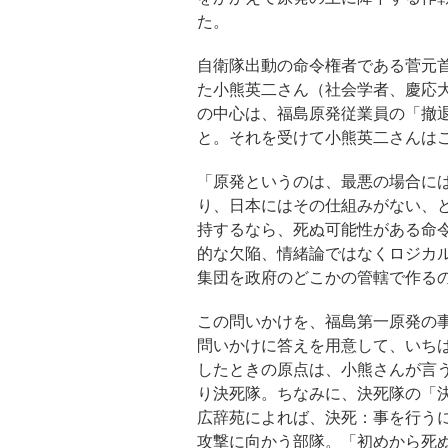
た。
自衛隊出動の命令権者である菅元
た小熊英二さん（社会学者、慶応
の中心は、福島原発従業員の「撤
と。それを受けて小熊英二さんは
「原発というのは、最悪の場合に
り、日本にはその仕組みがない、
持するなら、死ぬ可能性がある命
的な欠陥、情緒論ではなくロジカ
集団を政府のどこかの管轄で作る
この問いかけを、福島第一原発の
問いかけに答えを用意して、いち
したときの原点は、小熊さんが言
り決死隊。ちなみに、決死隊の「
広辞苑によれば、決死：事を行う
攻撃に向かう部隊。「初めから死