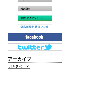
アーカイブ
ア
ー
カ
イ
ブ