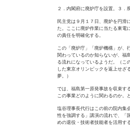
２．内閣府に廃炉庁を設置。３．
民主党は９月１７日、廃炉を円滑
た。ここに廃炉作業に当たる東電
の責任を明確化する。
この「廃炉庁」「廃炉機構」が、
関わっているのか知らないが、福
る流れになっているようだ。（こ
した東京オリンピックを返上せざ
夢。）
では、福島第一原発事故を収束す
この事業どのように関わるのか。
塩谷理事長代行はこの前の院内集
性を強調する」講演の流れで、「
めの退役・技術者技能者を活用す