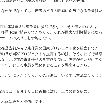
含む高濃度汚染地域の瓦礫処理、除染作業への参加。
」な作業でなくても、若者の被曝の軽減に寄与できる作業はい
も行動隊は事故収束作業に参加できない。その最大の要因は、
、多重下請け構造ができあがり、それが巨大な利権構造になっ
ンティアの入りこむ余地はない。
は発足当初から収束作業の国家プロジェクト化を提言してき
行動隊が国家プロジェクトを提言するのは、そうなれば行動隊
はなく、現在の東電任せの事業体制では、弊害が多いだけでな
できず、むしろ事態を悪化させることを懸念するから。
はしだいに大きくなり、その論調は、いまでは主流になりつつ
森議員は、９月１８日に首相に対し、三つの案を提言。
、本体は経営と賠償に集中。