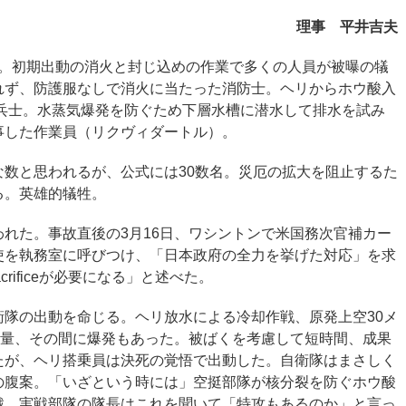
理事 平井吉夫
故。初期出動の消火と封じ込めの作業で多くの人員が被曝の犠
れず、防護服なしで消火に当たった消防士。ヘリからホウ酸入
た兵士。水蒸気爆発を防ぐため下層水槽に潜水して排水を試み
事した作業員（リクヴィダートル）。
数と思われるが、公式には30数名。災厄の拡大を阻止するた
る。英雄的犠牲。
れた。事故直後の3月16日、ワシントンで米国務次官補カー
使を執務室に呼びつけ、「日本政府の全力を挙げた対応」を求
acrificeが必要になる」と述べた。
隊の出動を命じる。ヘリ放水による冷却作戦、原発上空30メ
線量、その間に爆発もあった。被ばくを考慮して短時間、成果
たが、ヘリ搭乗員は決死の覚悟で出動した。自衛隊はまさしく
の腹案。「いざという時には」空挺部隊が核分裂を防ぐホウ酸
戦。実戦部隊の隊長はこれを聞いて「特攻もあるのか」と言っ