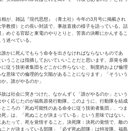
首相が、雑誌『現代思想』（青土社）今年の3月号に掲載され
大学教授）との長い対談で、事故直後の様子を語っている。話
退」めぐる官邸と東電のやりとりと、苦衷の決断にかんするこ
こう述べている。
は誰かに死んでもらう命令を出さなければならないものであ
ということは指摘しておいていいことだと思います。原発を維
令に従う技術者集団をどこかに作らないと、制度的および倫理
ルな意味での倫理的な欠陥があることになります」「そういう
のか。誰がやるのか」
事故は社会に突きつけた。なかんずく「誰がやるのか」という
はやく応じたのが福島原発行動隊。このように、行動隊を結成
うところの「死ぬ可能性のある命令に従う技術者集団」、つま
決死」は、「死ぬことが決まっている」という意味ではない。
にあたって、死を覚悟すること。決死隊：決死の覚悟で、敵の
ぬことが決まっている部隊」「必ず死ぬ部隊」は特攻隊。福島