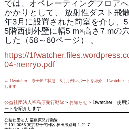
では、オペレーティングフロア
かかりとして、 放射性ダスト飛散
年3月に設置された前室を介し、5
5階西側外壁に幅5 m×高さ7 m
した（58～60ページ） 。
https://1fwatcher.files.wordpress
04-nenryo.pdf
←
1fwatcher 原子炉の状態 5月月例レポートを紹介
1fwatc
します
公益社団法人福島原発行動隊
>
お知らせ
> 1fwatcher
ートを紹介します
公益社団法人 福島原発行動隊
〒101-0063 東京都千代田区 神田淡路町 1-21-7