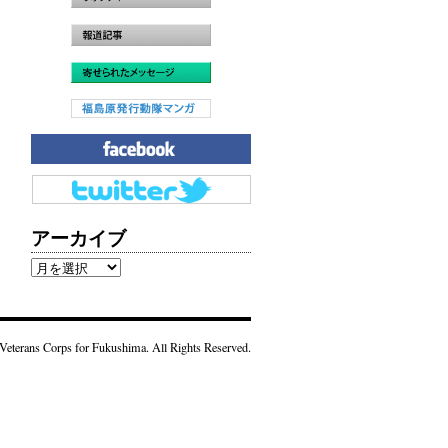
アーカイブ
ア
ー
カ
イ
Veterans Corps for Fukushima. All Rights Reserved.
ブ