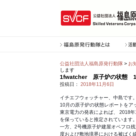
公益社団法人福島原発行動隊
>
お
します
1fwatcher 原子炉の状
投稿日：
2018年11月6日
イチエフウォッチャー、中島です
10月の原子炉の状態レポートをア
東京電力の発表によれば、 2018
を保っていると推定されています
一方、2号機原子炉建屋オペフロ
度および敷地境界における被ばく