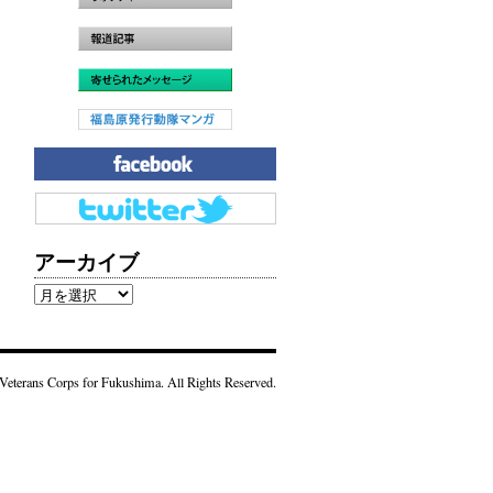
アーカイブ
ア
ー
カ
イ
Veterans Corps for Fukushima. All Rights Reserved.
ブ