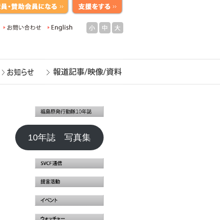
小
中
大
10年誌 写真集