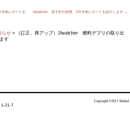
1月月例レポートを
1fwatcher 原子炉の状態 2月月例レポートを紹介します
→
知らせ
> （訂正、再アップ）1fwatcher 燃料デブリの取り出
ます
Copyright ©2011 Skilled 
-21-7