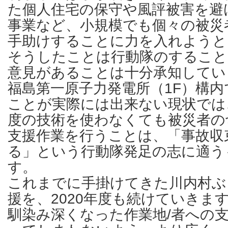
た個人住宅の保守や風評被害を避
事業など、小規模でも個々の被災
手助けすることに力を入れようと
そうしたことは行動隊のするこ
意見があることは十分承知してい
福島第一原子力発電所（1F）構
ことが実際には出来ない現状では
度の技術を使わなくても被災者の
支援作業を行うことは、「事故収
る」という行動隊発足の志に適う
す。
これまでに手掛けてきた川内村ぶ
援を、2020年度も続けていきま
馴染み深くなった作業地/者への