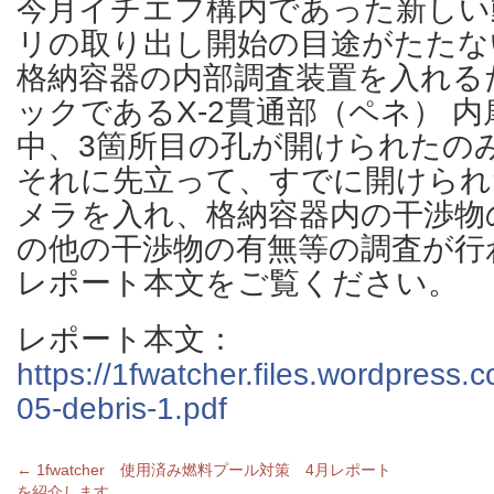
今月イチエフ構内であった新しい
リの取り出し開始の目途がたたな
格納容器の内部調査装置を入れる
ックであるX-2貫通部（ペネ） 
中、3箇所目の孔が開けられたの
それに先立って、すでに開けられ
メラを入れ、格納容器内の干渉物
の他の干渉物の有無等の調査が行
レポート本文をご覧ください。
レポート本文：
https://1fwatcher.files.wordpress
05-debris-1.pdf
←
1fwatcher 使用済み燃料プール対策 4月レポート
を紹介します