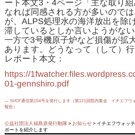
ート本文3・4ページ「主な取り
なれば同感される方が多いのでは
が、ALPS処理水の海洋放出を除
滞しているとしか言いようがない
一方で3号機原子炉など損傷が拡
あります。どうなって（して）行
レポート本文：
https://1fwatcher.files.wordpress
01-gennshiro.pdf
←
SVCF通信第154号を発行します（第121回院内集会
イチエフウ
報告）
公益社団法人福島原発行動隊
>
お知らせ
> イチエフウォッチ
ポートを紹介します