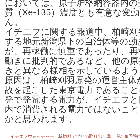
においては、原子炉格納容器内の
質（Xe-135）濃度とも有意な変
ん。
イチエフに関する報道中、柏崎刈
する地元新潟県下の自治体等の動
が、再稼働に慎重であったり、再
動きに批判的であるなど、他の原
きと異なる様相を示しているよう
原因は、柏崎刈羽原発の運営主体
故を起こした東京電力であること
発で発電する電力が、イチエフと
内で消費される電力ではないこと
かと思われます。
←
イチエフウォッチャー「核燃料デブリの取り出し準
第138回