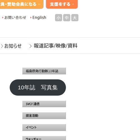
小
中
大
10年誌 写真集