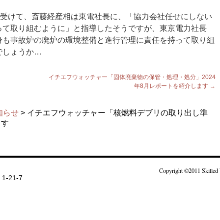
を受けて、斎藤経産相は東電社長に、「協力会社任せにしない
って取り組むように」と指導したそうですが、東京電力社長
身も事故炉の廃炉の環境整備と進行管理に責任を持って取り組
でしょうか…
イチエフウォッチャー「固体廃棄物の保管・処理・処分」2024
年8月レポートを紹介します
→
知らせ
> イチエフウォッチャー「核燃料デブリの取り出し準
ます
Copyright ©2011 Skilled 
-21-7