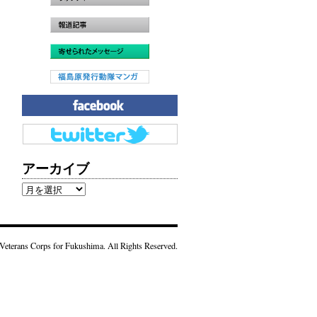
アーカイブ
ア
ー
カ
イ
Veterans Corps for Fukushima. All Rights Reserved.
ブ