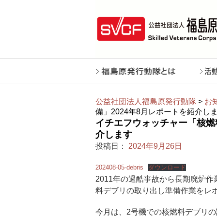
公益社団法人福島原発行動隊
>
お
備」2024年8月レポートを紹介し
イチエフウォッチャー「核燃
介します
投稿日：
2024年9月26日
202408-05-debris
ダウンロード
2011年の過酷事故から長期廃炉作
料デブリの取り出し準備作業をレ
今月は、2号機での核燃料デブリ