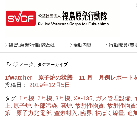
パラメータ
「
」タグアーカイブ
1fwatcher 原子炉の状態 11 月 月例レポー
投稿日：
2019年12月5日
タグ:
1号機
,
2号機
,
3号機
,
Xe-135
,
ガス管理設備
,
止
,
原子炉
,
外部汚染
,
廃炉
,
放射性物質
,
放射性物質
第一原子力発電所
,
窒素封入
,
臨界
,
被ばく線量
,
追