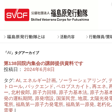
AI
「
」タグアーカイブ
第138回院内集会の講師提供資料です
投稿日：
2024年6月8日
タグ:
AI
,
エネルギー計画
,
ソーラーシェアリング
,
トロール
,
バックエンド
,
ペロブスカイト
,
再エネ
,
ー
,
北村俊郎
,
原子力回帰
,
原子力基本法
,
原子力基
発の運転期間
,
原発増設
,
国策民営
,
地震
,
太陽光発
電所
,
福島第一原子力発電所
,
福島第一原発
,
老朽化
需要
|