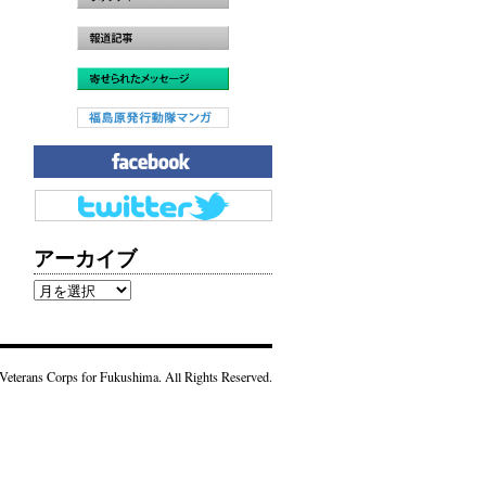
アーカイブ
ア
ー
カ
イ
Veterans Corps for Fukushima. All Rights Reserved.
ブ