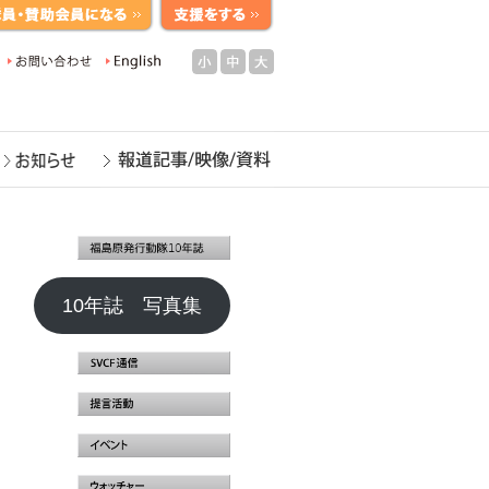
小
中
大
10年誌 写真集