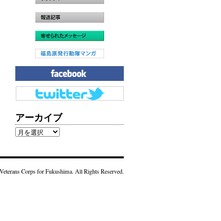
アーカイブ
ア
ー
カ
イ
Veterans Corps for Fukushima. All Rights Reserved.
ブ