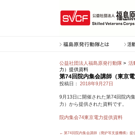
公益社団法人福島原発行動隊
>
活
力）提供資料
第74回院内集会講師（東京
投稿日：
2018年9月27日
9月13日に開催された第74回院
力）から提供された資料です。
院内集会74東京電力提供資料
←
第74回院内集会講師（廃炉等支援機構）提