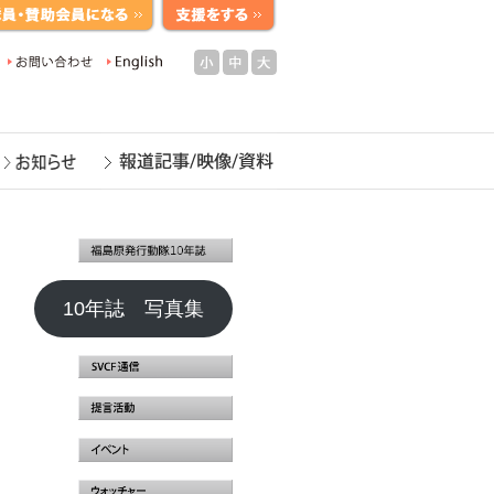
小
中
大
10年誌 写真集