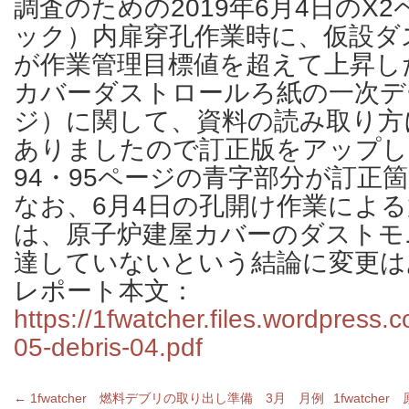
調査のための2019年6月4日のX
ック）内扉穿孔作業時に、仮設ダ
が作業管理目標値を超えて上昇し
カバーダストロールろ紙の一次デ
ジ）に関して、資料の読み取り方
ありましたので訂正版をアップし
94・95ページの青字部分が訂正
なお、6月4日の孔開け作業によ
は、原子炉建屋カバーのダストモ
達していないという結論に変更は
レポート本文：
https://1fwatcher.files.wordpress
05-debris-04.pdf
←
1fwatcher 燃料デブリの取り出し準備 3月 月例
1fwatch