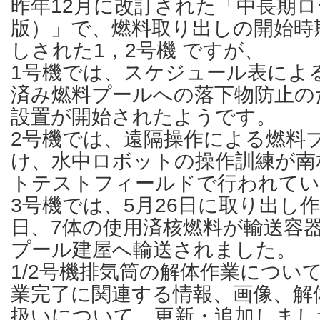
昨年12月に改訂された「中長期ロ
版）」で、燃料取り出しの開始時
しされた1，2号機 ですが、
1号機では、スケジュール表によ
済み燃料プールへの落下物防止の
設置が開始されたようです。
2号機では、遠隔操作による燃料
け、水中ロボットの操作訓練が南
トテストフィールドで行われてい
3号機では、5月26日に取り出し
日、7体の使用済核燃料が輸送容
プール建屋へ輸送されました。
1/2号機排気筒の解体作業につい
業完了に関連する情報、画像、解
扱いについて、更新・追加しまし