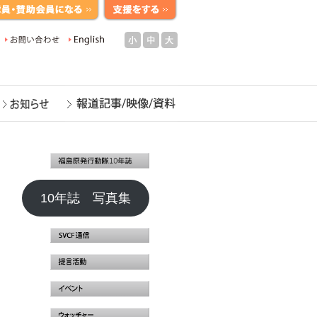
小
中
大
10年誌 写真集