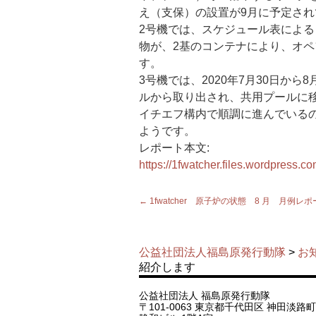
え（支保）の設置が9月に予定され
2号機では、スケジュール表によ
物が、2基のコンテナにより、オ
す。
3号機では、2020年7月30日から
ルから取り出され、共用プールに
イチエフ構内で順調に進んでいる
ようです。
レポート本文:
https://1fwatcher.files.wordpress.
←
1fwatcher 原子炉の状態 8 月 月例
公益社団法人福島原発行動隊
>
お
紹介します
公益社団法人 福島原発行動隊
〒101-0063 東京都千代田区 神田淡路町 1