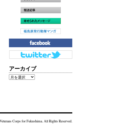
アーカイブ
ア
ー
カ
イ
ブ
Veterans Corps for Fukushima. All Rights Reserved.