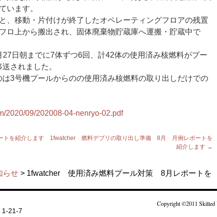
ています。
ると、移動・片付けが終了したオペレーティングフロアの残置
ペフロ上から搬出され、固体廃棄物貯蔵庫へ運搬・貯蔵中で
8月27日朝までに7体ずつ6回、計42体の使用済み核燃料がプー
移送されました。
のは3号機プールからのの使用済み核燃料の取り出しだけでの
com/2020/09/202008-04-nenryo-02.pdf
レポートを紹介します
1fwatcher 燃料デブリの取り出し準備 8月 月例レポートを
紹介します
→
知らせ
> 1fwatcher 使用済み燃料プール対策 8月レポートを
Copyright ©2011 Skilled 
-21-7