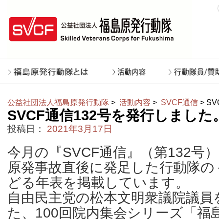
公益社団法人福島原発行動隊
>
活動内容
>
SVCF通信
> S
SVCF通信132号を発行しました
投稿日：
2021年3月17日
今月の『SVCF通信』（第132号
原発事故直後に発足した行動隊の
どる年表を掲載しています。
自由民主党の松本文明衆議院議員
た、100回院内集会シリーズ「福