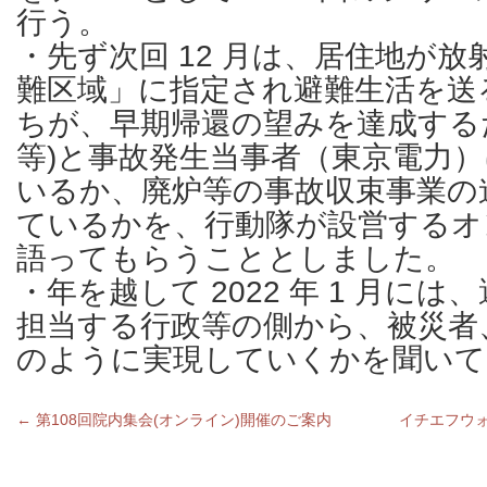
行う。
・先ず次回 12 月は、居住地が
難区域」に指定され避難生活を送
ちが、早期帰還の望みを達成する
等)と事故発生当事者（東京電力
いるか、廃炉等の事故収束事業の
ているかを、行動隊が設営するオ
語ってもらうこととしました。
・年を越して 2022 年 1 月に
担当する行政等の側から、被災者
のように実現していくかを聞いて
←
第108回院内集会(オンライン)開催のご案内
イチエフウ