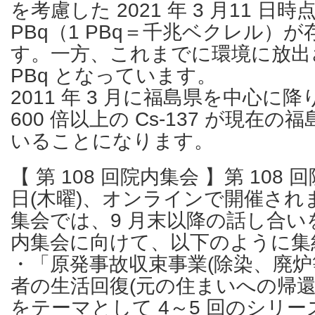
を考慮した 2021 年 3 月11 日時
PBq（1 PBq＝千兆ベクレル）
す。一方、これまでに環境に放出さ
PBq となっています。
2011 年 3 月に福島県を中心に降
600 倍以上の Cs-137 が現在
いることになります。
【 第 108 回院内集会 】第 108 
日(木曜)、オンラインで開催され
集会では、9 月末以降の話し合い
内集会に向けて、以下のように集
・「原発事故収束事業(除染、廃炉
者の生活回復(元の住まいへの帰還
をテーマとして 4～5 回のシリ