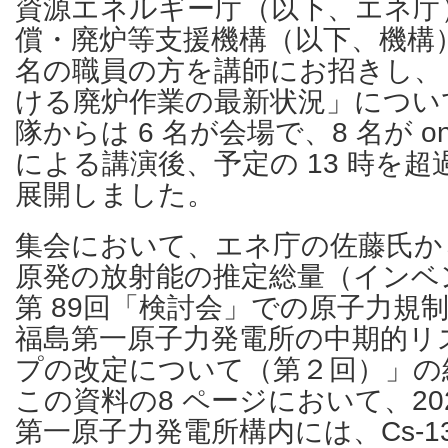
資源エネルギー庁（以下、エネ庁
償・廃炉等支援機構（以下、機構
名の職員の方を講師にお招きし、
ける廃炉作業の最新状況」につい
隊からは 6 名が会場で、8 名が on
による講演後、予定の 13 時を
展開しました。
集会において、エネ庁の佐藤氏か
原発の放射能の推定総量（インベ
第 89回「検討会」での原子力規
福島第一原子力発電所の中期的リ
プの改定について（第２回）」の
この資料の8 ページにおいて、20
第一原子力発電所構内には、Cs-1