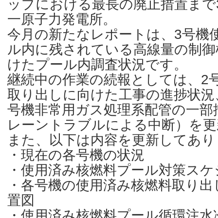
ップにおける最長の廃止措置まで
一原子力発電所。
今月の新たなレポートは、3号機
ル内に残されている高線量の制御
けたプール内調査状況です。
継続中の作業の続報としては、2
取り出しに向けた工事の進捗状況
号機非常用ガス処理系配管の一部
レーントラブルによる中断）を更
また、以下は内容を更新してあり
・現在の各号機の状況
・使用済み核燃料プール対策スケ
・各号機の使用済み核燃料取り出
置図
・使用済み核燃料プール循環注水