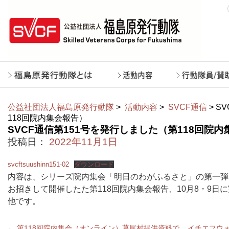
公益社団法人福島原発行動隊
>
活動内容
>
SVCF通信
> S
118回院内集会報告）
SVCF通信第151号を発行しました（第118回院
投稿日：
2022年11月1日
svcftsuushinn151-02
ダウンロード
内容は、シリーズ院内集会「明日のわがふるさと」の第一弾
お招きして開催したた第118回院内集会報告、10月8・9
他です。
←
第118回院内集会（オンライン）葛尾村提供資料で
イチエフウ