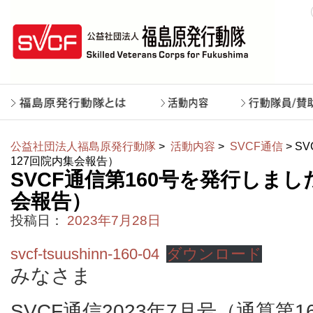
公益社団法人福島原発行動隊
>
活動内容
>
SVCF通信
> S
127回院内集会報告）
SVCF通信第160号を発行しまし
会報告）
投稿日：
2023年7月28日
svcf-tsuushinn-160-04
ダウンロード
みなさま
SVCF通信2023年7月号（通算第