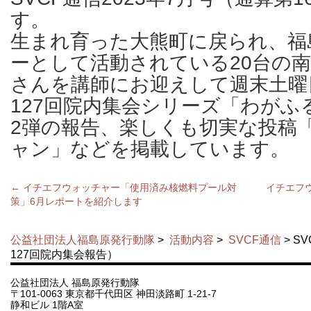
す。
生まれ育った大熊町に戻られ、福
ーとして活動されている20台の
さんを講師にお迎えして週末土曜
127回院内集会シリーズ「わがふ
2弾の報告、楽しくも切実な投稿
ャン」などを掲載しています。
←
イチエフウォッチャー「使用済み核燃料プール対
イチエフ
策」6月レポートを紹介します
公益社団法人福島原発行動隊
>
活動内容
>
SVCF通信
> S
127回院内集会報告）
公益社団法人 福島原発行動隊
〒101-0063 東京都千代田区 神田淡路町 1-21-7
静和ビル 1階A室