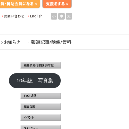
小
中
大
10年誌 写真集