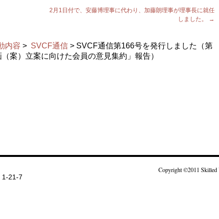
2月1日付で、安藤博理事に代わり、加藤朗理事が理事長に就任
しました。
→
動内容
>
SVCF通信
> SVCF通信第166号を発行しました（第
計画（案）立案に向けた会員の意見集約」報告）
Copyright ©2011 Skilled 
-21-7