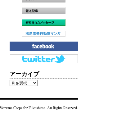
アーカイブ
ア
ー
カ
イ
Veterans Corps for Fukushima. All Rights Reserved.
ブ