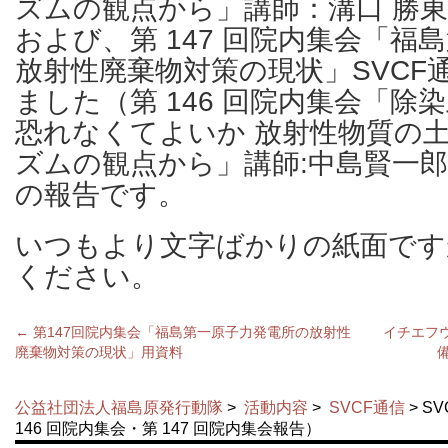
ズムの観点から」講師：溝口 勝
および、第 147 回院内集会「福
放射性廃棄物対策の現状」SVCF通
ました（第 146 回院内集会「除
恐れなくてよいか 放射性物質の
ズムの観点から」講師:中島賢一
の報告です。
いつもより文字ばかりの紙面です
ください。
←
第147回院内集会「福島第一原子力発電所の放射性
イチエフ
廃棄物対策の現状」用資料
公益社団法人福島原発行動隊
>
活動内容
>
SVCF通信
> S
146 回院内集会・第 147 回院内集会報告）