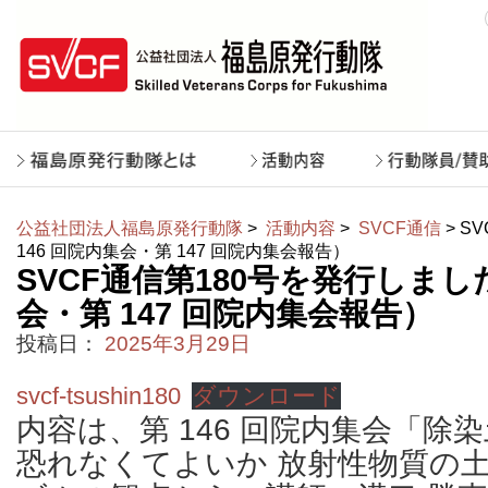
公益社団法人福島原発行動隊
>
活動内容
>
SVCF通信
> S
146 回院内集会・第 147 回院内集会報告）
SVCF通信第180号を発行しました
会・第 147 回院内集会報告）
投稿日：
2025年3月29日
svcf-tsushin180
ダウンロード
内容は、第 146 回院内集会「除
恐れなくてよいか 放射性物質の