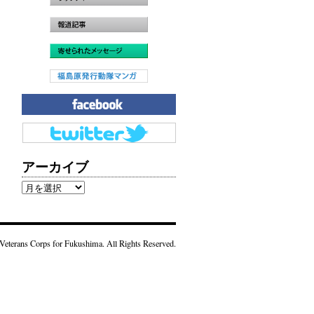
アーカイブ
ア
ー
カ
イ
Veterans Corps for Fukushima. All Rights Reserved.
ブ