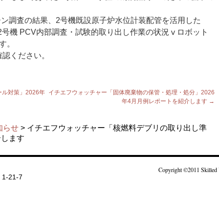
ーン調査の結果、2号機既設原子炉水位計装配管を活用した
2号機 PCV内部調査・試験的取り出し作業の状況ⅴロボット
す。
確認ください。
ル対策」2026年
イチエフウォッチャー「固体廃棄物の保管・処理・処分」2026
年4月月例レポートを紹介します
→
知らせ
> イチエフウォッチャー「核燃料デブリの取り出し準
介します
Copyright ©2011 Skilled 
-21-7