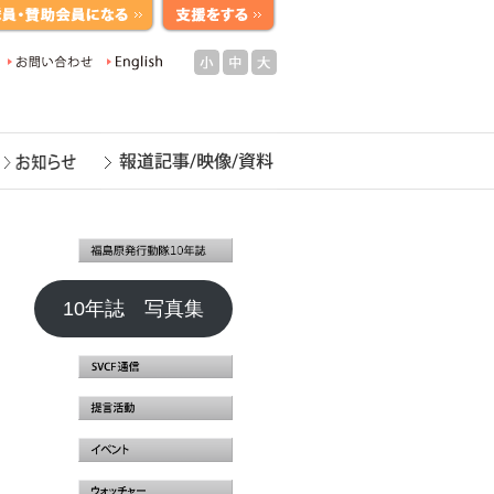
小
中
大
10年誌 写真集