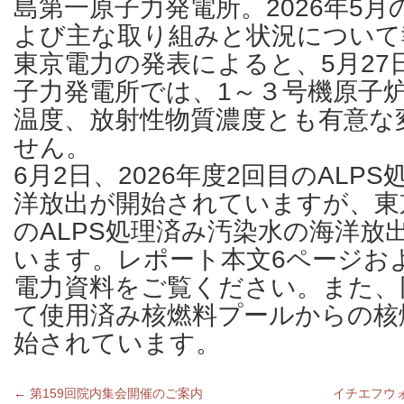
島第一原子力発電所。2026年5
よび主な取り組みと状況について
東京電力の発表によると、5月27
子力発電所では、1～３号機原子
温度、放射性物質濃度とも有意な
せん。
6月2日、2026年度2回目のALP
洋放出が開始されていますが、東京
のALPS処理済み汚染水の海洋放
います。レポート本文6ページお
電力資料をご覧ください。また、
て使用済み核燃料プールからの核
始されています。
←
第159回院内集会開催のご案内
イチエフウ