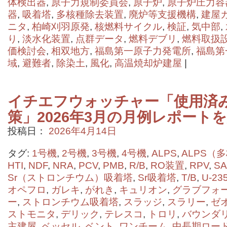
体検出器
,
原子力規制委員会
,
原子炉
,
原子炉圧力容
器
,
吸着塔
,
多核種除去装置
,
廃炉等支援機構
,
建屋
ニタ
,
柏崎刈羽原発
,
核燃料サイクル
,
検証
,
気中部
,
り
,
淡水化装置
,
点群データ
,
燃料デブリ
,
燃料取扱
価検討会
,
相双地方
,
福島第一原子力発電所
,
福島第
域
,
避難者
,
除染土
,
風化
,
高温焼却炉建屋
|
イチエフウォッチャー「使用済
策」2026年3月の月例レポート
投稿日：
2026年4月14日
タグ:
1号機
,
2号機
,
3号機
,
4号機
,
ALPS
,
ALPS（
HTI
,
NDF
,
NRA
,
PCV
,
PMB
,
R/B
,
RO装置
,
RPV
,
SA
Sr（ストロンチウム）吸着塔
,
Sr吸着塔
,
T/B
,
U-23
オペフロ
,
ガレキ
,
がれき
,
キュリオン
,
グラブフォ
ー
,
ストロンチウム吸着塔
,
スラッジ
,
スラリー
,
ゼ
ストモニタ
,
デリック
,
テレスコ
,
トロリ
,
バウンダ
主建屋
,
ベッセル
,
ベント
,
ワンチーム
,
中長期ロー