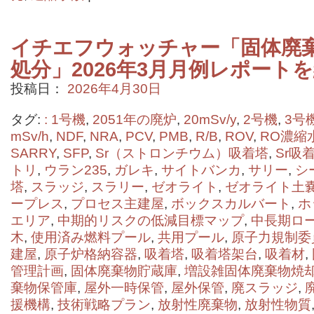
イチエフウォッチャー「固体廃
処分」2026年3月月例レポート
投稿日：
2026年4月30日
タグ:
: 1号機
,
2051年の廃炉
,
20mSv/y
,
2号機
,
3号
mSv/h
,
NDF
,
NRA
,
PCV
,
PMB
,
R/B
,
ROV
,
RO濃縮
SARRY
,
SFP
,
Sr（ストロンチウム）吸着塔
,
Sr吸
トリ
,
ウラン235
,
ガレキ
,
サイトバンカ
,
サリー
,
シ
塔
,
スラッジ
,
スラリー
,
ゼオライト
,
ゼオライト土
ープレス
,
プロセス主建屋
,
ボックスカルバート
,
ホ
エリア
,
中期的リスクの低減目標マップ
,
中長期ロ
木
,
使用済み燃料プール
,
共用プール
,
原子力規制委
建屋
,
原子炉格納容器
,
吸着塔
,
吸着塔架台
,
吸着材
,
管理計画
,
固体廃棄物貯蔵庫
,
増設雑固体廃棄物焼
棄物保管庫
,
屋外一時保管
,
屋外保管
,
廃スラッジ
,
援機構
,
技術戦略プラン
,
放射性廃棄物
,
放射性物質