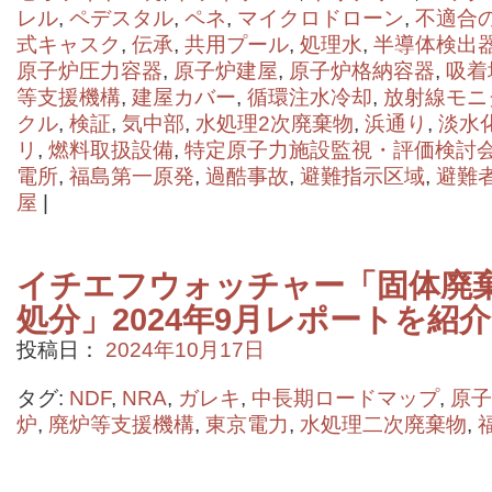
レル
,
ペデスタル
,
ペネ
,
マイクロドローン
,
不適合
式キャスク
,
伝承
,
共用プール
,
処理水
,
半導体検出
原子炉圧力容器
,
原子炉建屋
,
原子炉格納容器
,
吸着
等支援機構
,
建屋カバー
,
循環注水冷却
,
放射線モニ
クル
,
検証
,
気中部
,
水処理2次廃棄物
,
浜通り
,
淡水
リ
,
燃料取扱設備
,
特定原子力施設監視・評価検討
電所
,
福島第一原発
,
過酷事故
,
避難指示区域
,
避難
屋
|
イチエフウォッチャー「固体廃
処分」2024年9月レポートを紹
投稿日：
2024年10月17日
タグ:
NDF
,
NRA
,
ガレキ
,
中長期ロードマップ
,
原子
炉
,
廃炉等支援機構
,
東京電力
,
水処理二次廃棄物
,