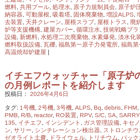
燃料
,
共用プール
,
処理水
,
原子力規制員会
,
原子炉
納容器
,
可動屋根
,
吸着塔
,
固体廃棄物
,
増設ALPS
,
去装置
,
天井クレーン
,
屋根スラブ
,
屋根トラス
,
廃
炉等支援機構
,
建屋カバー
,
循環注水
,
技術戦略プラ
設備
,
新燃料
,
水処理二次廃棄物
,
水素爆発
,
淡水化
燃料取扱設備
,
瓦礫
,
福島第一原子力発電所
,
福島第
高温焼却炉建屋
|
イチエフウォッチャー「原子炉の状
の月例レポートを紹介します
投稿日：
2026年4月6日
タグ:
1号機
,
2号機
,
3号機
,
ALPS
,
Bq
,
debris
,
FHM
PMB
,
R/B
,
reactor
,
RO装置
,
RPV
,
S/C
,
SA
,
SARRY
135
,
イチエフ
,
インシデント
,
ガス管理設備
,
キセノ
ン
,
サリー
,
シンチレーション検出器
,
ストロンチウ
ゼオライト⼟嚢
,
ドライウェル
,
トリチウム
,
バック