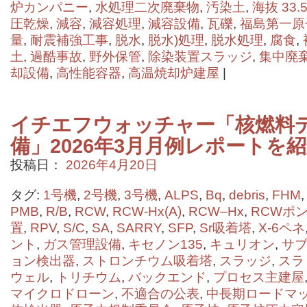
炉カンパニー
,
水処理二次廃棄物
,
汚染土
,
海抜 33.5
圧乾燥
,
減容
,
減容処理
,
減容設備
,
瓦礫
,
福島第一原
量
,
耐震補強工事
,
脱水
,
脱水)処理
,
脱水処理
,
腐食
,
土
,
過酷事故
,
野外保管
,
除染装置スラッジ
,
集中廃
却設備
,
高性能容器
,
高温焼却炉建屋
|
イチエフウォッチャー「核燃料
備」2026年3月月例レポートを
投稿日：
2026年4月20日
タグ:
1号機
,
2号機
,
3号機
,
ALPS
,
Bq
,
debris
,
FHM
PMB
,
R/B
,
RCW
,
RCW-Hx(A)
,
RCW–Hx
,
RCWポ
置
,
RPV
,
S/C
,
SA
,
SARRY
,
SFP
,
Sr吸着塔
,
X-6ペネ
ント
,
ガス管理設備
,
キセノン135
,
キュリオン
,
サ
ョン検出器
,
ストロンチウム吸着塔
,
スラッジ
,
スラ
ウェル
,
トリチウム
,
バックエンド
,
プロセス主建屋
マイクロドローン
,
不適合の公表
,
中長期ロードマ