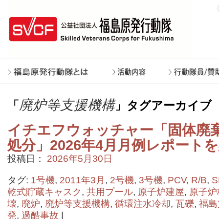
廃炉等支援機構
「
」タグアーカイブ
イチエフウォッチャー「固体廃
処分」2026年4月月例レポート
投稿日：
2026年5月30日
タグ:
1号機
,
2011年3月
,
2号機
,
3号機
,
PCV
,
R/B
,
S
乾式貯蔵キャスク
,
共用プール
,
原子炉建屋
,
原子炉
壊
,
廃炉
,
廃炉等支援機構
,
循環注水冷却
,
瓦礫
,
福島
発
,
過酷事故
|