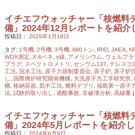
イチエフウォッチャー「核燃料
備」2024年12月レポートを紹介
投稿日：
2025年1月18日
タグ:
1号機
,
2号機
,
3号機
,
880トン
,
IRID
,
JAEA
,
N
WDX測定
,
X-6ペネ
,
γ線
,
アメリシウム
,
ウェルプラ
プラグ
,
スペクトロメトリ
,
セシウム137
,
テレスコ
工法
,
冠水工法
,
原子力規制委員会
,
原子炉
,
原子炉
し
,
国際廃炉研究開発機構
,
大洗原子力工学研究所
,
構
,
格納容器
,
気中工法
,
燃料デブリ
,
福島第一原子
法
,
試験的取り出し
,
過酷事故
,
非破壊分析
,
高線量
|
イチエフウォッチャー「核燃料
備」2024年5月レポートを紹介
投稿日：
2024年6月9日