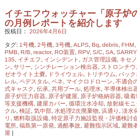
イチエフウォッチャー「原子炉の状
の月例レポートを紹介します
投稿日：
2026年4月6日
タグ:
1号機
,
2号機
,
3号機
,
ALPS
,
Bq
,
debris
,
FHM
PMB
,
R/B
,
reactor
,
RO装置
,
RPV
,
S/C
,
SA
,
SARRY
135
,
イチエフ
,
インシデント
,
ガス管理設備
,
キセノ
ン
,
サリー
,
シンチレーション検出器
,
ストロンチウ
ゼオライト⼟嚢
,
ドライウェル
,
トリチウム
,
バック
レル
,
ペデスタル
,
ペネ
,
マイクロドローン
,
不適合
式キャスク
,
伝承
,
共用プール
,
処理水
,
半導体検出
原子炉圧力容器
,
原子炉建屋
,
原子炉格納容器
,
吸着
等支援機構
,
建屋カバー
,
循環注水冷却
,
放射線モニ
クル
,
検証
,
気中部
,
水処理2次廃棄物
,
浜通り
,
淡水
リ
,
燃料取扱設備
,
特定原子力施設監視・評価検討
電所
,
福島第一原発
,
過酷事故
,
避難指示区域
,
避難
屋
|