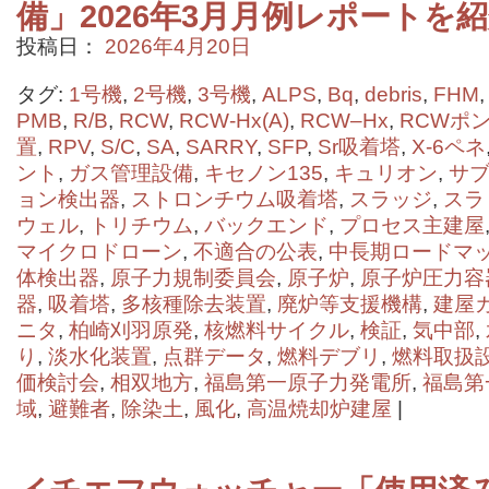
備」2026年3月月例レポートを
投稿日：
2026年4月20日
タグ:
1号機
,
2号機
,
3号機
,
ALPS
,
Bq
,
debris
,
FHM
PMB
,
R/B
,
RCW
,
RCW-Hx(A)
,
RCW–Hx
,
RCWポ
置
,
RPV
,
S/C
,
SA
,
SARRY
,
SFP
,
Sr吸着塔
,
X-6ペネ
ント
,
ガス管理設備
,
キセノン135
,
キュリオン
,
サ
ョン検出器
,
ストロンチウム吸着塔
,
スラッジ
,
スラ
ウェル
,
トリチウム
,
バックエンド
,
プロセス主建屋
マイクロドローン
,
不適合の公表
,
中長期ロードマ
体検出器
,
原子力規制委員会
,
原子炉
,
原子炉圧力容
器
,
吸着塔
,
多核種除去装置
,
廃炉等支援機構
,
建屋
ニタ
,
柏崎刈羽原発
,
核燃料サイクル
,
検証
,
気中部
,
り
,
淡水化装置
,
点群データ
,
燃料デブリ
,
燃料取扱
価検討会
,
相双地方
,
福島第一原子力発電所
,
福島第
域
,
避難者
,
除染土
,
風化
,
高温焼却炉建屋
|