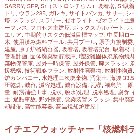
SARRY
,
SFP
,
Sr（ストロンチウム）吸着塔
,
Sr吸
トリ
,
ウラン235
,
ガレキ
,
サイトバンカ
,
サリー
,
シ
塔
,
スラッジ
,
スラリー
,
ゼオライト
,
ゼオライト土
ープレス
,
プロセス主建屋
,
ボックスカルバート
,
ホ
エリア
,
中期的リスクの低減目標マップ
,
中長期ロ
木
,
使用済み燃料プール
,
共用プール
,
原子力規制委
建屋
,
原子炉格納容器
,
吸着塔
,
吸着塔架台
,
吸着材
,
管理計画
,
固体廃棄物貯蔵庫
,
増設雑固体廃棄物焼
棄物保管庫
,
屋外一時保管
,
屋外保管
,
廃スラッジ
,
援機構
,
技術戦略プラン
,
放射性廃棄物
,
放射性物質
炉カンパニー
,
水処理二次廃棄物
,
汚染土
,
海抜 33.5
圧乾燥
,
減容
,
減容処理
,
減容設備
,
瓦礫
,
福島第一原
量
,
耐震補強工事
,
脱水
,
脱水)処理
,
脱水処理
,
腐食
,
土
,
過酷事故
,
野外保管
,
除染装置スラッジ
,
集中廃
却設備
,
高性能容器
,
高温焼却炉建屋
|
イチエフウォッチャー「核燃料