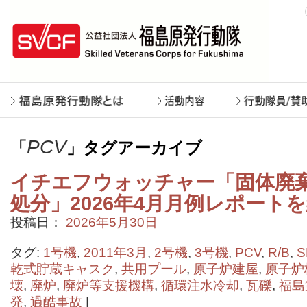
PCV
「
」タグアーカイブ
イチエフウォッチャー「固体廃
処分」2026年4月月例レポート
投稿日：
2026年5月30日
タグ:
1号機
,
2011年3月
,
2号機
,
3号機
,
PCV
,
R/B
,
S
乾式貯蔵キャスク
,
共用プール
,
原子炉建屋
,
原子炉
壊
,
廃炉
,
廃炉等支援機構
,
循環注水冷却
,
瓦礫
,
福島
発
,
過酷事故
|