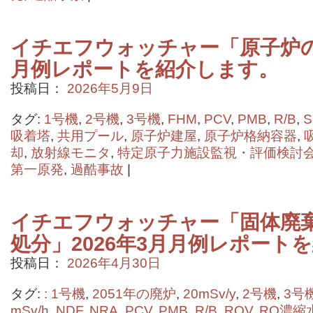
イチエフウォッチャー「原子炉の状
月例レポートを紹介します。
投稿日：
2026年5月9日
タグ:
1号機
,
2号機
,
3号機
,
FHM
,
PCV
,
PMB
,
R/B
,
S
吸着塔
,
共用プール
,
原子炉建屋
,
原子炉格納容器
,
却
,
放射線モニタ
,
特定原子力施設監視・評価検討
第一原発
,
過酷事故
|
イチエフウォッチャー「固体廃
処分」2026年3月月例レポート
投稿日：
2026年4月30日
タグ:
: 1号機
,
2051年の廃炉
,
20mSv/y
,
2号機
,
3号
mSv/h
,
NDF
,
NRA
,
PCV
,
PMB
,
R/B
,
ROV
,
RO濃縮