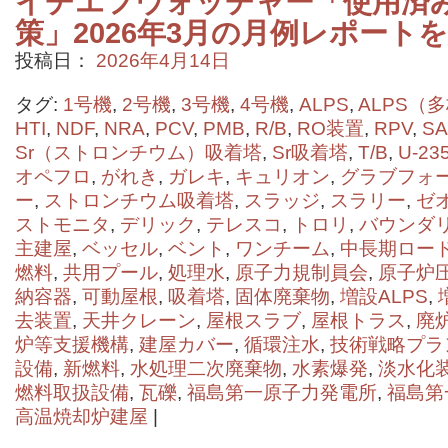
イチエフウォッチャー「使用済
策」2026年3月の月例レポート
投稿日：
2026年4月14日
タグ:
1号機
,
2号機
,
3号機
,
4号機
,
ALPS
,
ALPS（
HTI
,
NDF
,
NRA
,
PCV
,
PMB
,
R/B
,
RO装置
,
RPV
,
SA
Sr（ストロンチウム）吸着塔
,
Sr吸着塔
,
T/B
,
U-23
オペフロ
,
がれき
,
ガレキ
,
キュリオン
,
グラブフォ
ー
,
ストロンチウム吸着塔
,
スラッジ
,
スラリー
,
ゼ
ストモニタ
,
デリック
,
テレスコ
,
トロリ
,
バウンダ
主建屋
,
ベッセル
,
ベント
,
ワンチーム
,
中長期ロー
燃料
,
共用プール
,
処理水
,
原子力規制員会
,
原子炉
納容器
,
可動屋根
,
吸着塔
,
固体廃棄物
,
増設ALPS
,
去装置
,
天井クレーン
,
屋根スラブ
,
屋根トラス
,
廃
炉等支援機構
,
建屋カバー
,
循環注水
,
技術戦略プラ
設備
,
新燃料
,
水処理二次廃棄物
,
水素爆発
,
淡水化
燃料取扱設備
,
瓦礫
,
福島第一原子力発電所
,
福島第
高温焼却炉建屋
|