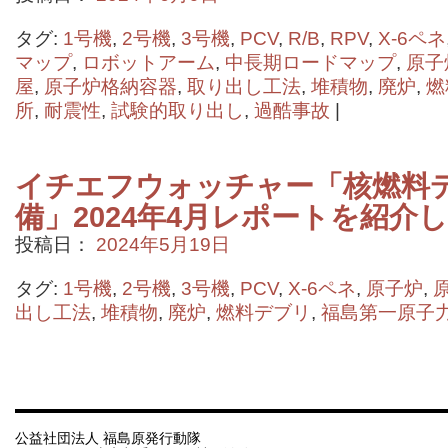
タグ:
1号機
,
2号機
,
3号機
,
PCV
,
R/B
,
RPV
,
X-6ペネ
マップ
,
ロボットアーム
,
中長期ロードマップ
,
原子
屋
,
原子炉格納容器
,
取り出し工法
,
堆積物
,
廃炉
,
燃
所
,
耐震性
,
試験的取り出し
,
過酷事故
|
イチエフウォッチャー「核燃料
備」2024年4月レポートを紹介
投稿日：
2024年5月19日
タグ:
1号機
,
2号機
,
3号機
,
PCV
,
X-6ペネ
,
原子炉
,
出し工法
,
堆積物
,
廃炉
,
燃料デブリ
,
福島第一原子
公益社団法人 福島原発行動隊