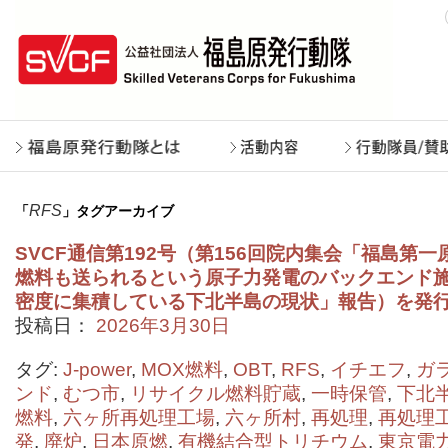
RFS
「
」タグアーカイブ
SVCF通信第192号（第156回院内集会「福島第
燃料も送られるという原子力発電のバックエンド
密度に集積している下北半島の現状」報告）を発
投稿日：
2026年3月30日
タグ:
J-power
,
MOX燃料
,
OBT
,
RFS
,
イチエフ
,
ガ
ンド
,
むつ市
,
リサイクル燃料貯蔵
,
一時保管
,
下北
燃料
,
六ヶ所再処理工場
,
六ヶ所村
,
再処理
,
再処理
発
,
廃炉
,
日本原燃
,
有機結合型トリチウム
,
東京電