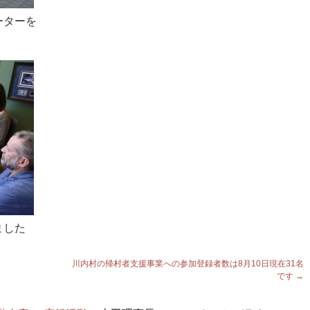
ーターを
ました
川内村の帰村者支援事業への参加登録者数は8月10日現在31名
です
→