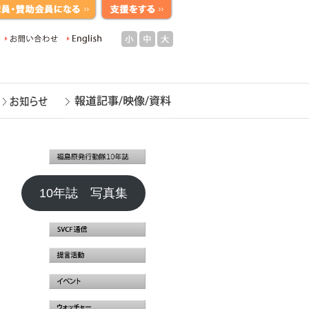
小
中
大
10年誌 写真集