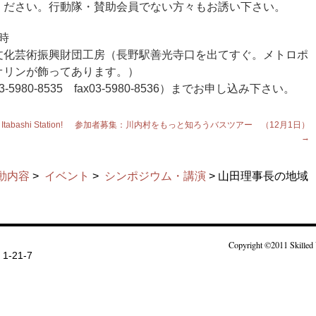
ください。行動隊・賛助会員でない方々もお誘い下さい。
時
文化芸術振興財団工房（長野駅善光寺口を出てすぐ。メトロポ
オリンが飾ってあります。）
80-8535 fax03-5980-8536）までお申し込み下さい。
 Itabashi Station!
参加者募集：川内村をもっと知ろうバスツアー （12月1日）
→
動内容
>
イベント
>
シンポジウム・講演
> 山田理事長の地域
Copyright ©2011 Skilled 
-21-7