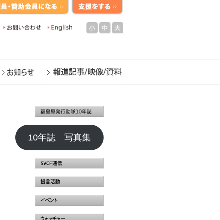
小
中
大
10年誌 写真集