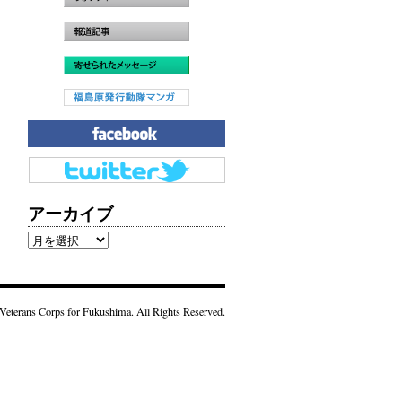
アーカイブ
ア
ー
カ
イ
Veterans Corps for Fukushima. All Rights Reserved.
ブ