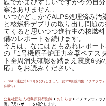
題でかまびすしいですが今の自分
案はありません。
いつかどこかでALPS処理済み汚
と核燃料デブリの取り出し問題の
てくると思いつつ進行中の核燃料
備のレポートを続けます。
今月は、なにはともあれレポート
の「1号機原子炉圧力容器ペデス
ト全周消失確認を踏まえ震度6弱
応」をお読みください。
←
SVCF通信第161号を発行しました（第128回院内集
イチエフウォ
会報告）
公益社団法人福島原発行動隊
>
お知らせ
> イチエフウォッ
備」7月レポートを紹介します。