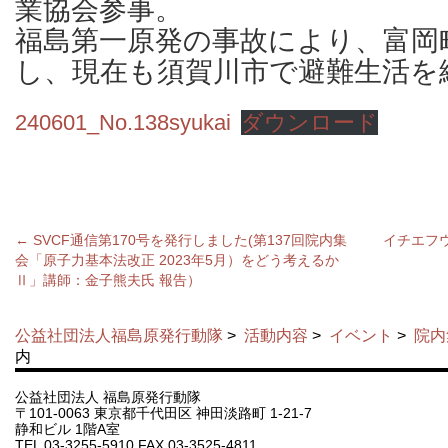
業協会参事。
福島第一原発の事故により、富岡
し、現在も須賀川市で避難生活を
240601_No.138syukai
ダウンロード
←
SVCF通信第170号を発行しました(第137回院内集
イチエフ
会「原子力基本法改正 2023年5月）をどう考えるか
Ⅱ」講師：金子熊夫氏 報告）
公益社団法人福島原発行動隊
>
活動内容
>
イベント
>
院内
内
公益社団法人 福島原発行動隊
〒101-0063 東京都千代田区 神田淡路町 1-21-7
静和ビル 1階A室
TEL 03-3255-5910 FAX 03-3525-4811