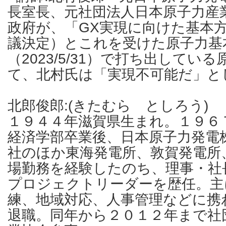
長室長、元社団法人日本原子力産
政府が、「GX実現に向けた基本方針」
議決定）とこれを受けた原子力基
（2023/5/31）で打ち出してい
て、北村氏は「実現不可能だ」と
北郎俊郎:(きたむら としろう)
１９４４年滋賀県生まれ。１９６
経済学部卒業後、日本原子力発電
社のほか東海発電所、敦賀発電所
場勤務を経験したのち、理事・社
プロジェクトリーダーを歴任。主
練、地域対応、人事管理などに携
退職。同年から２０１２年まで社