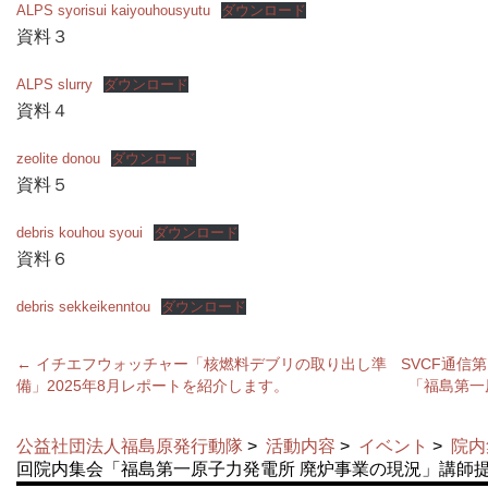
ALPS syorisui kaiyouhousyutu
ダウンロード
資料３
ALPS slurry
ダウンロード
資料４
zeolite donou
ダウンロード
資料５
debris kouhou syoui
ダウンロード
資料６
debris sekkeikenntou
ダウンロード
←
イチエフウォッチャー「核燃料デブリの取り出し準
SVCF通信
備」2025年8月レポートを紹介します。
「福島第一
公益社団法人福島原発行動隊
>
活動内容
>
イベント
>
院内
回院内集会「福島第一原子力発電所 廃炉事業の現況」講師